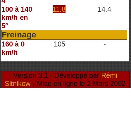
4°
100 à 140
11.8
14.4
km/h en
5°
Freinage
160 à 0
105
-
km/h
Version 3.1 - Développé par
Rémi
Sitnikow
- Mise en ligne le 2 Mars 2002