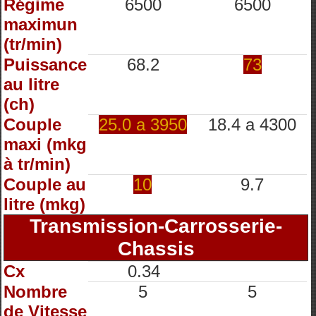
Régime
6500
6500
maximun
(tr/min)
Puissance
68.2
73
au litre
(ch)
Couple
25.0 a 3950
18.4 a 4300
maxi (mkg
à tr/min)
Couple au
10
9.7
litre (mkg)
Transmission-Carrosserie-
Chassis
Cx
0.34
Nombre
5
5
de Vitesse