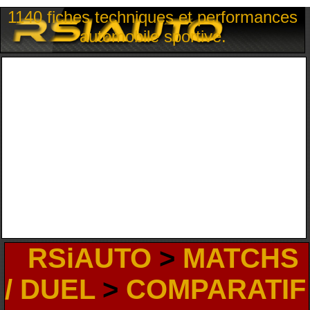
1140 fiches techniques et performances
automobile sportive.
RSiAUTO
>
MATCHS
/ DUEL
>
COMPARATIF