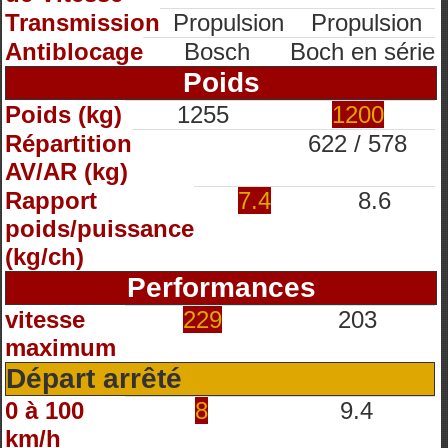
Transmission
Propulsion
Propulsion
Antiblocage
Bosch
Boch en série
Poids
Poids (kg)
1255
1200
Répartition
622 / 578
AV/AR (kg)
Rapport
7.4
8.6
poids/puissance
(kg/ch)
Performances
vitesse
229
203
maximum
Départ arrêté
0 à 100
8
9.4
km/h