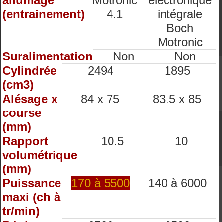
allumage
Motronic
electronique
(entrainement)
4.1
intégrale
Boch
Motronic
Suralimentation
Non
Non
Cylindrée
2494
1895
(cm3)
Alésage x
84 x 75
83.5 x 85
course
(mm)
Rapport
10.5
10
volumétrique
(mm)
Puissance
170 à 5500
140 à 6000
maxi (ch à
tr/min)