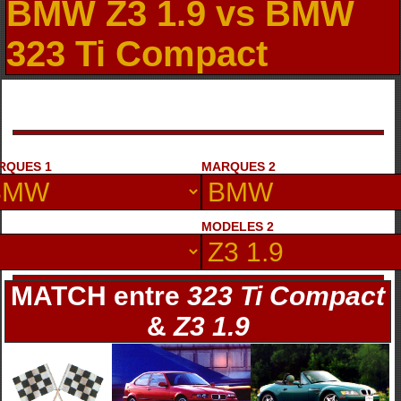
BMW Z3 1.9 vs BMW
323 Ti Compact
RQUES 1
MARQUES 2
MODELES 2
MATCH entre
323 Ti Compact
&
Z3 1.9