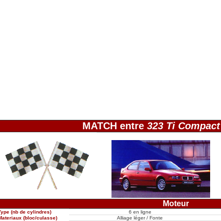
MATCH entre
323 Ti Compact
Moteur
Type (nb de cylindres)
6 en ligne
Materiaux (bloc/culasse)
Alliage léger / Fonte