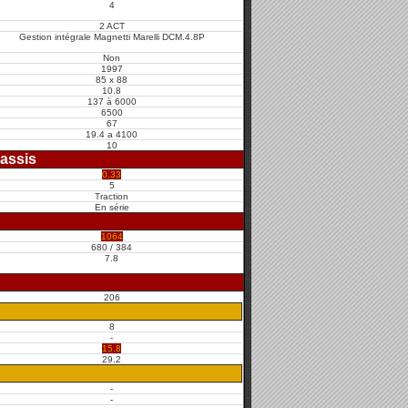
4
2 ACT
Gestion intégrale Magnetti Marelli DCM.4.8P
Non
1997
85 x 88
10.8
137 à 6000
6500
67
19.4 a 4100
10
assis
0.33
5
Traction
En série
1064
680 / 384
7.8
206
8
-
15.8
29.2
-
-