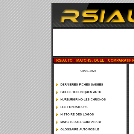
RSiAUTO
>
MATCHS / DUEL
>
COMPARATIF P
08/08/2026
DERNiERES FiCHES SAiSiES
FiCHES TECHNiQUES AUTO
NURBURGRiNG-LES CHRONOS
LES FONDATEURS
HiSTOiRE DES LOGOS
MATCHS DUEL COMPARATiF
GLOSSAiRE AUTOMOBiLE