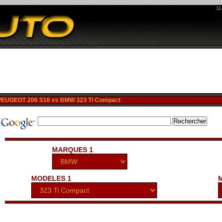
11
EUGEOT 206 S16 vs BMW 323 Ti Compact
MARQUES 1
MODELES 1