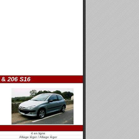
&
206 S16
4 en ligne
Alliage léger / Alliage léger