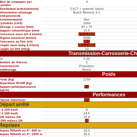
Nbre de soupapes par
4
cylindre
Distribution (entrainement)
2 ACT + systeme Vanos
Alimentation allumage
Bosch Motronic 4.1
(entrainement)
Suralimentation
Non
Cylindrée (cm3)
2494
Alésage x course (mm)
84 x 75
Rapport volumétrique (mm)
10.5
Puissance maxi (ch à tr/min)
170 à 5500
Régime maximun (tr/min)
6500
Puissance au litre (ch)
68.2
Couple maxi (mkg à tr/min)
25.0 a 3950
Couple au litre (mkg)
10
Transmission-Carrosserie-Ch
Cx
0.34
Nombre de Vitesse
5
Transmission
Propulsion
Antiblocage
Bosch
Poids
Poids (kg)
1255
Répartition AV/AR (kg)
Rapport poids/puissance
7.4
(kg/ch)
Performances
vitesse maximum
229
Départ arrêté
0 à 100 km/h
8
0 à 160 km/h
19.5
400 mètres DA
15.9
1000 mètres DA
28
Reprises
Depuis 50km/h en 4°: 400 m
16.5
Depuis 50km/h en 4°: 1000 m
30.6