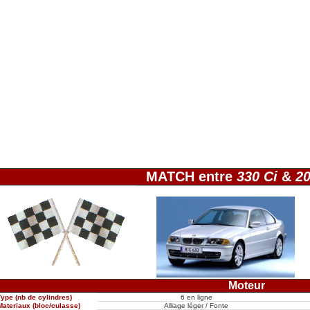
MATCH entre
330 Ci
&
2
Moteur
Type (nb de cylindres)
6 en ligne
Materiaux (bloc/culasse)
Alliage léger / Fonte