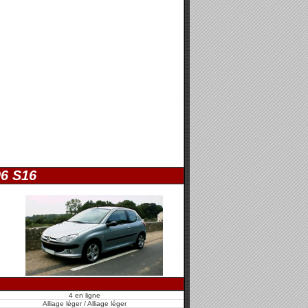
06 S16
4 en ligne
Alliage léger / Alliage léger