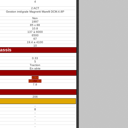
4
2 ACT
Gestion intégrale Magnetti Marelli DCM.4.8P
Non
1997
85 x 88
10.8
137 à 6000
6500
67
19.4 a 4100
10
assis
0.33
5
Traction
En série
1064
680 / 384
7.8
206
-
8
-
-
-
-
-