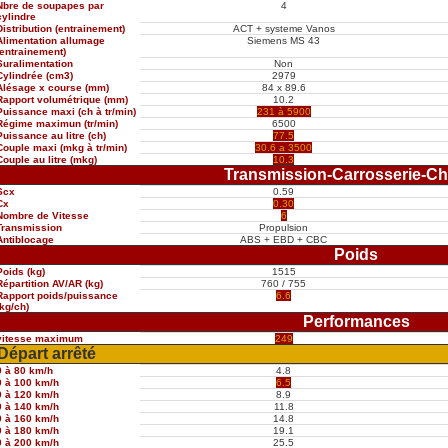
Nbre de soupapes par
4
cylindre
Distribution (entrainement)
ACT + systeme Vanos
Alimentation allumage
Siemens MS 43
(entrainement)
Suralimentation
Non
Cylindrée (cm3)
2979
Alésage x course (mm)
84 x 89.6
Rapport volumétrique (mm)
10.2
Puissance maxi (ch à tr/min)
231 à 5900
Régime maximun (tr/min)
6500
Puissance au litre (ch)
77.5
Couple maxi (mkg à tr/min)
30.6 a 3500
Couple au litre (mkg)
10.3
Transmission-Carrosserie-Ch
Scx
0.59
Cx
0.30
Nombre de Vitesse
6
Transmission
Propulsion
Antiblocage
ABS + EBD + CBC
Poids
Poids (kg)
1515
Répartition AV/AR (kg)
760 / 755
Rapport poids/puissance
6.6
(kg/ch)
Performances
vitesse maximum
249
Départ arrêté
0 à 80 km/h
4.8
0 à 100 km/h
6.5
0 à 120 km/h
8.9
0 à 140 km/h
11.8
0 à 160 km/h
14.8
0 à 180 km/h
19.1
0 à 200 km/h
25.5