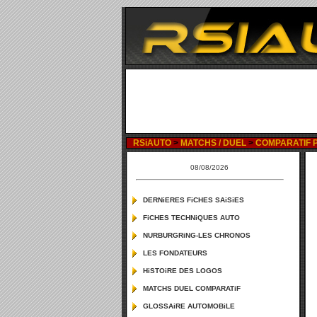
RSiAUTO
>
MATCHS / DUEL
>
COMPARATIF P
08/08/2026
DERNiERES FiCHES SAiSiES
FiCHES TECHNiQUES AUTO
NURBURGRiNG-LES CHRONOS
LES FONDATEURS
HiSTOiRE DES LOGOS
MATCHS DUEL COMPARATiF
GLOSSAiRE AUTOMOBiLE