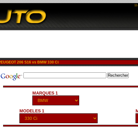
11
EUGEOT 206 S16 vs BMW 330 Ci
MARQUES 1
MODELES 1