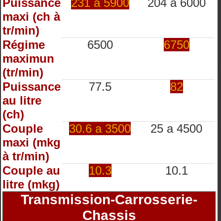
Puissance
231 à 5900
204 à 6000
maxi (ch à
tr/min)
Régime
6500
6750
maximun
(tr/min)
Puissance
77.5
82
au litre
(ch)
Couple
30.6 a 3500
25 a 4500
maxi (mkg
à tr/min)
Couple au
10.3
10.1
litre (mkg)
Transmission-Carrosserie-
Chassis