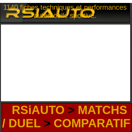
1140 fiches techniques et performances
automobile sportive.
RSiAUTO
>
MATCHS
/ DUEL
>
COMPARATIF