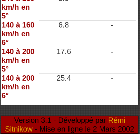
km/h en
5°
140 à 160
6.8
-
km/h en
6°
140 à 200
17.6
-
km/h en
5°
140 à 200
25.4
-
km/h en
6°
Version 3.1 - Développé par
Rémi
Sitnikow
- Mise en ligne le 2 Mars 2002