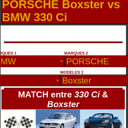
PORSCHE Boxster vs
BMW 330 Ci
RQUES 1
MARQUES 2
MODELES 2
MATCH entre
330 Ci
&
Boxster