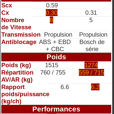
Scx
0.59
Cx
0.30
0.31
Nombre
6
5
de Vitesse
Transmission
Propulsion
Propulsion
Antiblocage
ABS + EBD
Bosch de
+ CBC
série
Poids
Poids (kg)
1515
1274
Répartition
760 / 755
559 / 715
AV/AR (kg)
Rapport
6.6
6.2
poids/puissance
(kg/ch)
Performances