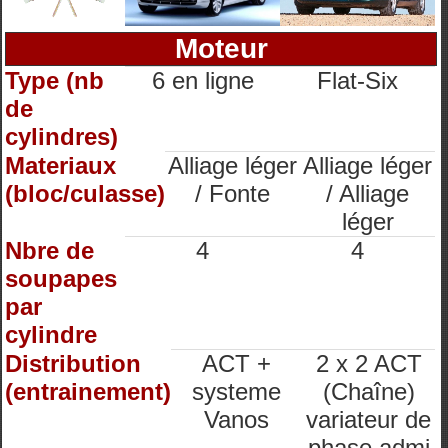
Moteur
Type (nb
6 en ligne
Flat-Six
de
cylindres)
Materiaux
Alliage léger
Alliage léger
(bloc/culasse)
/ Fonte
/ Alliage
léger
Nbre de
4
4
soupapes
par
cylindre
Distribution
ACT +
2 x 2 ACT
(entrainement)
systeme
(Chaîne)
Vanos
variateur de
phase admi