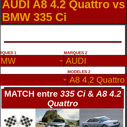
AUDI A8 4.2 Quattro vs
BMW 335 Ci
RQUES 1
MARQUES 2
MODELES 2
MATCH entre
335 Ci
&
A8 4.2
Quattro