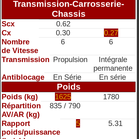
Transmission-Carrosserie-
Chassis
Scx
0.62
Cx
0.30
0.27
Nombre
6
6
de Vitesse
Transmission
Propulsion
Intégrale
permanente
Antiblocage
En Série
En série
Poids
Poids (kg)
1625
1780
Répartition
835 / 790
AV/AR (kg)
Rapport
5
5.31
poids/puissance