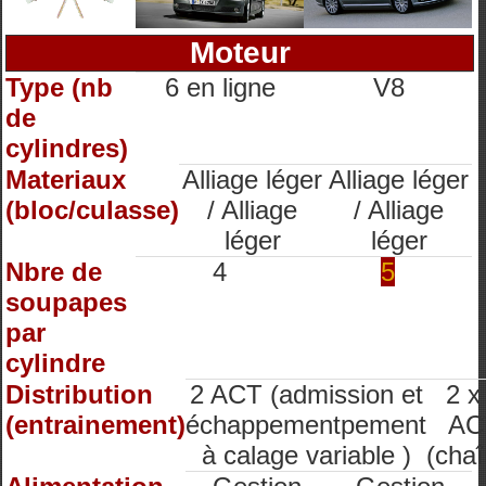
Moteur
Type (nb
6 en ligne
V8
de
cylindres)
Materiaux
Alliage léger
Alliage léger
(bloc/culasse)
/ Alliage
/ Alliage
léger
léger
Nbre de
4
5
soupapes
par
cylindre
Distribution
2 ACT (admission et
2 x
(entrainement)
échappementpement
AC
à calage variable )
(chaî