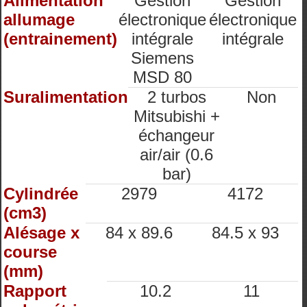
Alimentation
Gestion
Gestion
allumage
électronique
électronique
(entrainement)
intégrale
intégrale
Siemens
MSD 80
Suralimentation
2 turbos
Non
Mitsubishi +
échangeur
air/air (0.6
bar)
Cylindrée
2979
4172
(cm3)
Alésage x
84 x 89.6
84.5 x 93
course
(mm)
Rapport
10.2
11