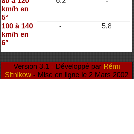
80 à 120
6.2
-
km/h en
5°
100 à 140
-
5.8
km/h en
6°
Version 3.1 - Développé par
Rémi
Sitnikow
- Mise en ligne le 2 Mars 2002