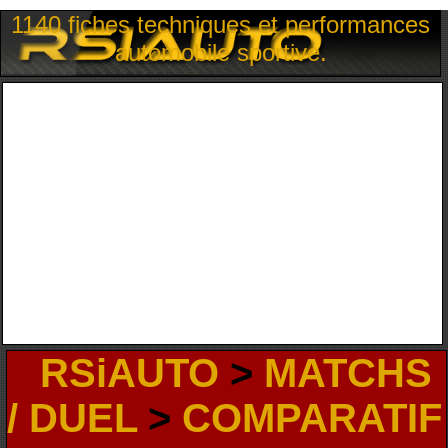
1140 fiches techniques et performances
automobile sportive.
RSiAUTO
>
MATCHS
/ DUEL
>
COMPARATIF