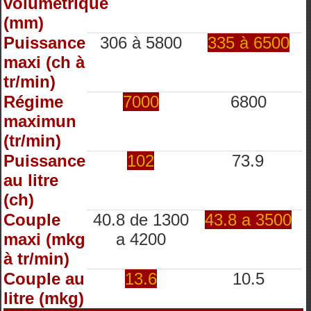
volumétrique
(mm)
Puissance
306 à 5800
335 à 6500
maxi (ch à
tr/min)
Régime
7000
6800
maximun
(tr/min)
Puissance
102
73.9
au litre
(ch)
Couple
40.8 de 1300
43.8 a 3500
maxi (mkg
a 4200
à tr/min)
Couple au
13.6
10.5
litre (mkg)