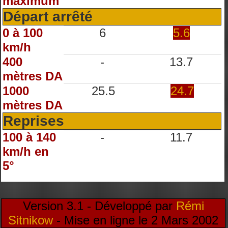
maximum
Départ arrêté
0 à 100
6
5.6
km/h
400
-
13.7
mètres DA
1000
25.5
24.7
mètres DA
Reprises
100 à 140
-
11.7
km/h en
5°
Version 3.1 - Développé par
Rémi
Sitnikow
- Mise en ligne le 2 Mars 2002