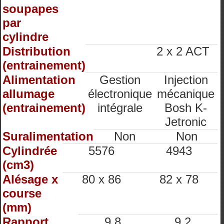
soupapes
par
cylindre
Distribution
2 x 2 ACT
(entrainement)
Alimentation
Gestion
Injection
allumage
électronique
mécanique
(entrainement)
intégrale
Bosh K-
Jetronic
Suralimentation
Non
Non
Cylindrée
5576
4943
(cm3)
Alésage x
80 x 86
82 x 78
course
(mm)
Rapport
9.8
9.2