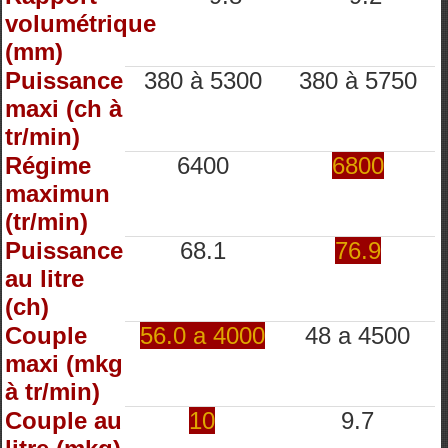
volumétrique
(mm)
Puissance
380 à 5300
380 à 5750
maxi (ch à
tr/min)
Régime
6400
6800
maximun
(tr/min)
Puissance
68.1
76.9
au litre
(ch)
Couple
56.0 a 4000
48 a 4500
maxi (mkg
à tr/min)
Couple au
10
9.7