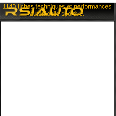
1140 fiches techniques et performances
automobile sportive.