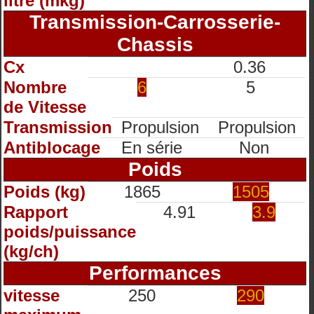
litre (mkg)
Transmission-Carrosserie-
Chassis
Cx
0.36
Nombre
6
5
de Vitesse
Transmission
Propulsion
Propulsion
Antiblocage
En série
Non
Poids
Poids (kg)
1865
1505
Rapport
4.91
3.9
poids/puissance
(kg/ch)
Performances
vitesse
250
290