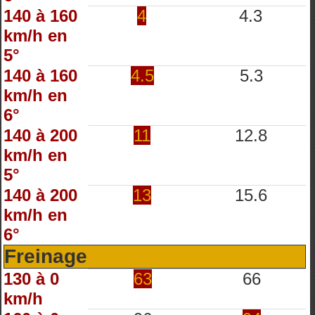
140 à 160
4
4.3
km/h en
5°
140 à 160
4.5
5.3
km/h en
6°
140 à 200
11
12.8
km/h en
5°
140 à 200
13
15.6
km/h en
6°
Freinage
130 à 0
63
66
km/h