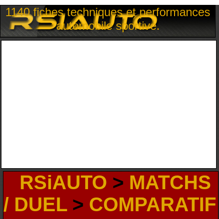
1140 fiches techniques et performances
automobile sportive.
RSiAUTO
>
MATCHS
/ DUEL
>
COMPARATIF