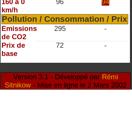
160 à 0
96
94
km/h
Pollution / Consommation / Prix
Emissions
295
-
de CO2
Prix de
72
-
base
Version 3.1 - Développé par
Rémi
Sitnikow
- Mise en ligne le 2 Mars 2002