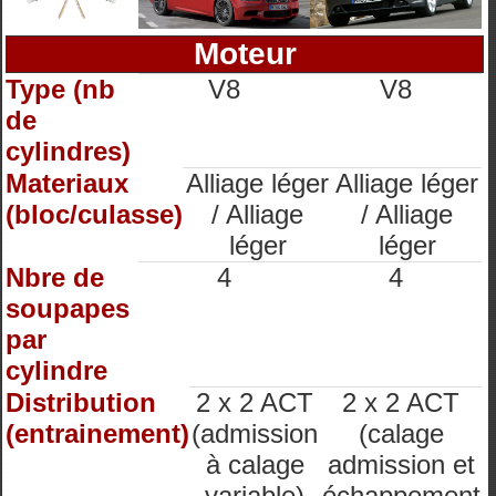
Moteur
Type (nb
V8
V8
de
cylindres)
Materiaux
Alliage léger
Alliage léger
(bloc/culasse)
/ Alliage
/ Alliage
léger
léger
Nbre de
4
4
soupapes
par
cylindre
Distribution
2 x 2 ACT
2 x 2 ACT
(entrainement)
(admission
(calage
à calage
admission et
variable)
échappement