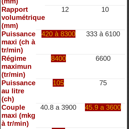
(mm)
Rapport
12
10
volumétrique
(mm)
Puissance
420 à 8300
333 à 6100
maxi (ch à
tr/min)
Régime
8400
6600
maximun
(tr/min)
Puissance
105
75
au litre
(ch)
Couple
40.8 a 3900
45.9 a 3600
maxi (mkg
à tr/min)