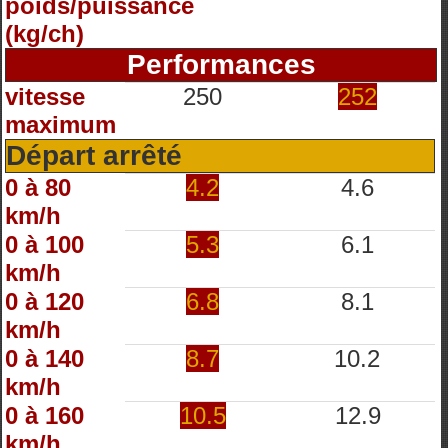
poids/puissance
(kg/ch)
Performances
vitesse
250
252
maximum
Départ arrêté
0 à 80
4.2
4.6
km/h
0 à 100
5.3
6.1
km/h
0 à 120
6.8
8.1
km/h
0 à 140
8.7
10.2
km/h
0 à 160
10.5
12.9
km/h