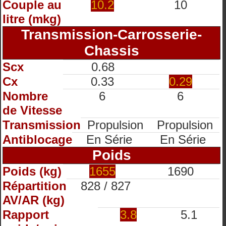
Couple au
10.2
10
litre (mkg)
Transmission-Carrosserie-
Chassis
Scx
0.68
Cx
0.33
0.29
Nombre
6
6
de Vitesse
Transmission
Propulsion
Propulsion
Antiblocage
En Série
En Série
Poids
Poids (kg)
1655
1690
Répartition
828 / 827
AV/AR (kg)
Rapport
3.8
5.1