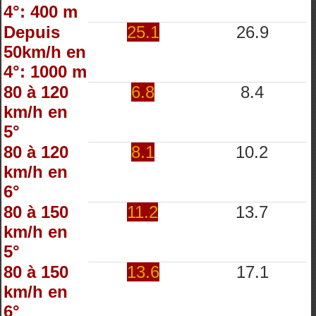
4°: 400 m
Depuis
25.1
26.9
50km/h en
4°: 1000 m
80 à 120
6.8
8.4
km/h en
5°
80 à 120
8.1
10.2
km/h en
6°
80 à 150
11.2
13.7
km/h en
5°
80 à 150
13.6
17.1
km/h en
6°