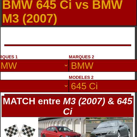
BMW 645 Ci vs BMW
M3 (2007)
RQUES 1
MARQUES 2
MODELES 2
MATCH entre
M3 (2007)
&
645
Ci