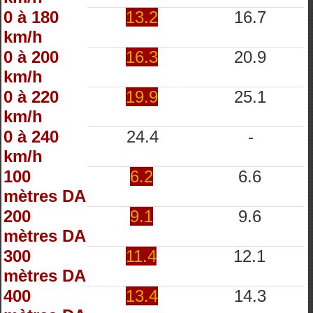
0 à 180
13.2
16.7
km/h
0 à 200
16.3
20.9
km/h
0 à 220
19.9
25.1
km/h
0 à 240
24.4
-
km/h
100
6.2
6.6
mètres DA
200
9.1
9.6
mètres DA
300
11.4
12.1
mètres DA
400
13.4
14.3