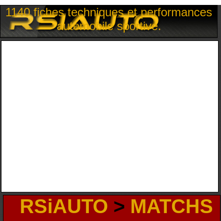
1140 fiches techniques et performances
automobile sportive.
RSiAUTO
>
MATCHS