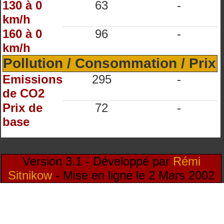
130 à 0
63
-
km/h
160 à 0
96
-
km/h
Pollution / Consommation / Prix
Emissions
295
-
de CO2
Prix de
72
-
base
Version 3.1 - Développé par
Rémi
Sitnikow
- Mise en ligne le 2 Mars 2002