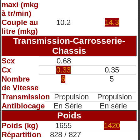
maxi (mkg
à tr/min)
Couple au
10.2
14.3
litre (mkg)
Transmission-Carrosserie-
Chassis
Scx
0.68
Cx
0.33
0.35
Nombre
6
5
de Vitesse
Transmission
Propulsion
Propulsion
Antiblocage
En Série
En série
Poids
Poids (kg)
1655
1420
Répartition
828 / 827