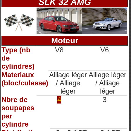
SLK 32 AMG
Moteur
Type (nb
V8
V6
de
cylindres)
Materiaux
Alliage léger
Alliage léger
(bloc/culasse)
/ Alliage
/ Alliage
léger
léger
Nbre de
4
3
soupapes
par
cylindre