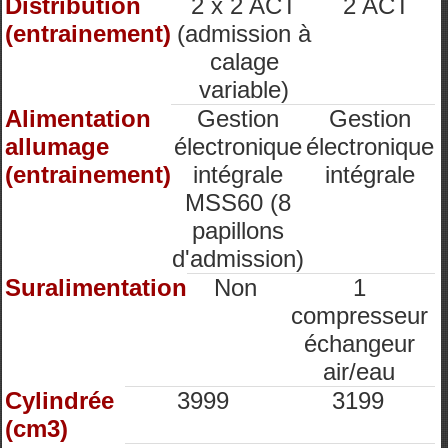
Distribution
2 x 2 ACT
2 ACT
(entrainement)
(admission à
calage
variable)
Alimentation
Gestion
Gestion
allumage
électronique
électronique
(entrainement)
intégrale
intégrale
MSS60 (8
papillons
d'admission)
Suralimentation
Non
1
compresseur
échangeur
air/eau
Cylindrée
3999
3199
(cm3)