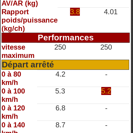
AV/AR (kg)
Rapport
3.8
4.01
poids/puissance
(kg/ch)
Performances
vitesse
250
250
maximum
Départ arrêté
0 à 80
4.2
-
km/h
0 à 100
5.3
5.2
km/h
0 à 120
6.8
-
km/h
0 à 140
8.7
-