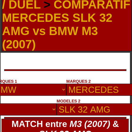
/ DUEL
>
COMPARATIF
MERCEDES SLK 32
AMG vs BMW M3
(2007)
RQUES 1
MARQUES 2
MODELES 2
MATCH entre
M3 (2007)
&