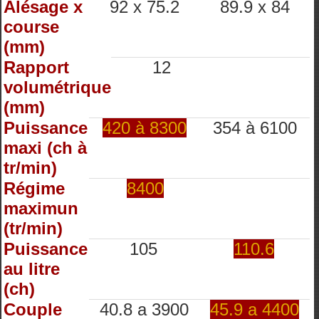
Alésage x
92 x 75.2
89.9 x 84
course
(mm)
Rapport
12
volumétrique
(mm)
Puissance
420 à 8300
354 à 6100
maxi (ch à
tr/min)
Régime
8400
maximun
(tr/min)
Puissance
105
110.6
au litre
(ch)
Couple
40.8 a 3900
45.9 a 4400