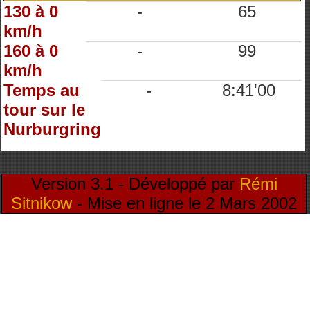
130 à 0
-
65
km/h
160 à 0
-
99
km/h
Temps au
-
8:41'00
tour sur le
Nurburgring
Version 3.1 - Développé par
Rémi
Sitnikow
- Mise en ligne le 2 Mars 2002