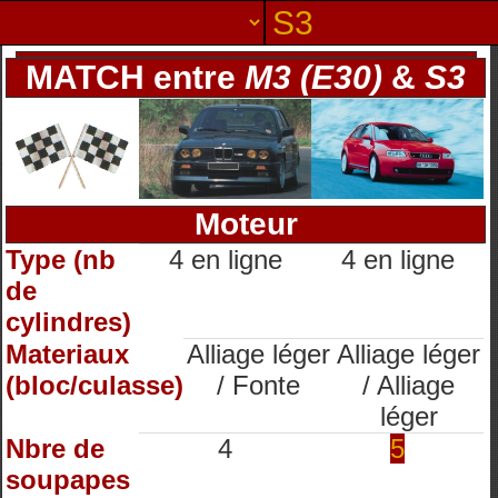
MATCH entre
M3 (E30)
&
S3
Moteur
Type (nb
4 en ligne
4 en ligne
de
cylindres)
Materiaux
Alliage léger
Alliage léger
(bloc/culasse)
/ Fonte
/ Alliage
léger
Nbre de
4
5
soupapes