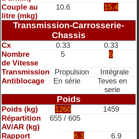
Couple au
10.6
15.4
litre (mkg)
Transmission-Carrosserie-
Chassis
Cx
0.33
0.33
Nombre
5
6
de Vitesse
Transmission
Propulsion
Intégrale
Antiblocage
En série
Teves en
serie
Poids
Poids (kg)
1260
1459
Répartition
655 / 605
AV/AR (kg)
Rapport
6.3
6.9