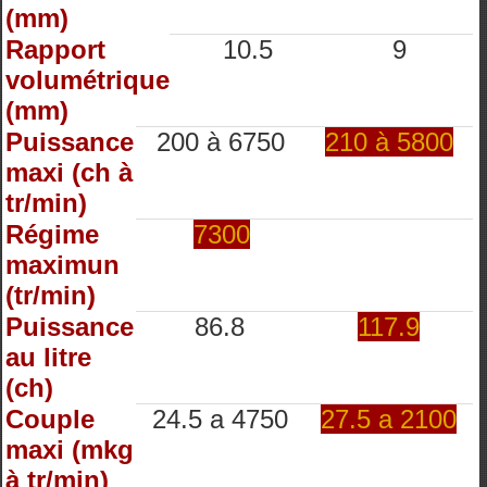
(mm)
Rapport
10.5
9
volumétrique
(mm)
Puissance
200 à 6750
210 à 5800
maxi (ch à
tr/min)
Régime
7300
maximun
(tr/min)
Puissance
86.8
117.9
au litre
(ch)
Couple
24.5 a 4750
27.5 a 2100
maxi (mkg
à tr/min)