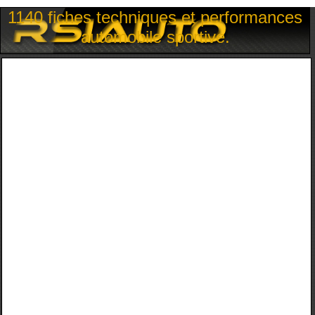
1140 fiches techniques et performances
automobile sportive.