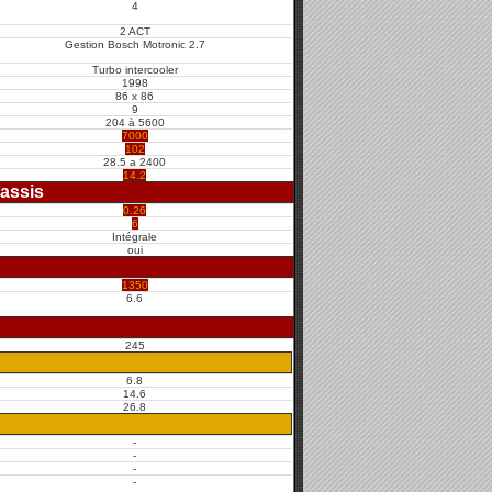
4
2 ACT
Gestion Bosch Motronic 2.7
Turbo intercooler
1998
86 x 86
9
204 à 5600
7000
102
28.5 a 2400
14.2
assis
0.26
6
Intégrale
oui
1350
6.6
245
6.8
14.6
26.8
-
-
-
-