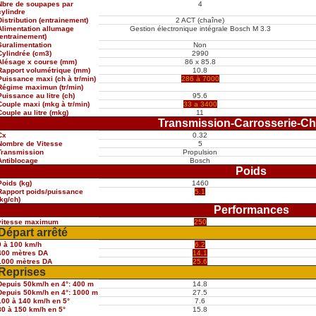
Nbre de soupapes par
4
cylindre
Distribution (entrainement)
2 ACT (chaîne)
Alimentation allumage
Gestion électronique intégrale Bosch M 3.3
(entrainement)
Suralimentation
Non
Cylindrée (cm3)
2990
Alésage x course (mm)
86 x 85.8
Rapport volumétrique (mm)
10.8
Puissance maxi (ch à tr/min)
286 à 7000
Régime maximun (tr/min)
Puissance au litre (ch)
95.6
Couple maxi (mkg à tr/min)
33 a 3400
Couple au litre (mkg)
11
Transmission-Carrosserie-Ch
Cx
0.32
Nombre de Vitesse
5
Transmission
Propulsion
Antiblocage
Bosch
Poids
Poids (kg)
1460
Rapport poids/puissance
5.1
(kg/ch)
Performances
vitesse maximum
250
Départ arrêté
0 à 100 km/h
6.2
400 mètres DA
14.1
1000 mètres DA
25.6
Reprises
Depuis 50km/h en 4°: 400 m
14.8
Depuis 50km/h en 4°: 1000 m
27.5
100 à 140 km/h en 5°
7.6
80 à 150 km/h en 5°
15.8