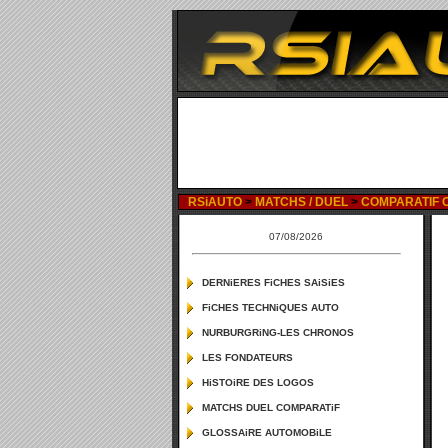
RSiAUTO
>
MATCHS / DUEL
>
COMPARATIF OP
07/08/2026
DERNiERES FiCHES SAiSiES
FiCHES TECHNiQUES AUTO
NURBURGRiNG-LES CHRONOS
LES FONDATEURS
HiSTOiRE DES LOGOS
MATCHS DUEL COMPARATiF
GLOSSAiRE AUTOMOBiLE