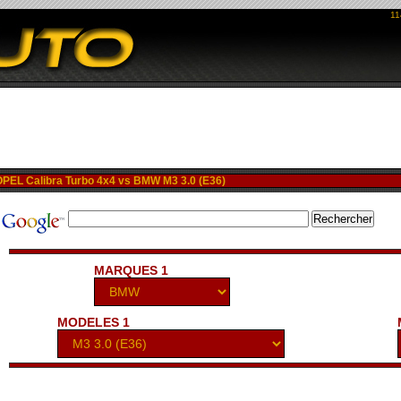
11
EL Calibra Turbo 4x4 vs BMW M3 3.0 (E36)
MARQUES 1
MODELES 1