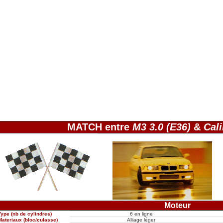
MATCH entre
M3 3.0 (E36)
&
Cal
Moteur
Type (nb de cylindres)
6 en ligne
Materiaux (bloc/culasse)
Alliage léger