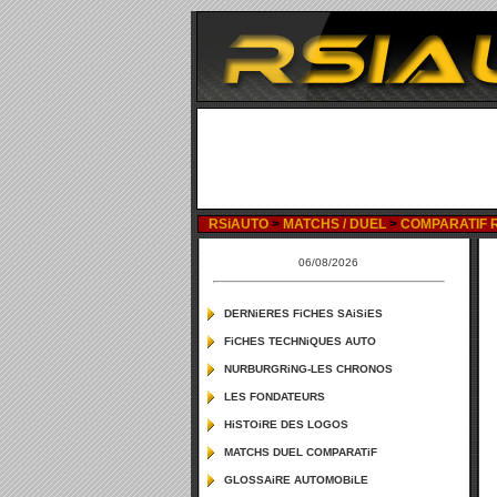
RSiAUTO
>
MATCHS / DUEL
>
COMPARATIF RE
06/08/2026
DERNiERES FiCHES SAiSiES
FiCHES TECHNiQUES AUTO
NURBURGRiNG-LES CHRONOS
LES FONDATEURS
HiSTOiRE DES LOGOS
MATCHS DUEL COMPARATiF
GLOSSAiRE AUTOMOBiLE