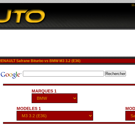
11
NAULT Safrane Biturbo vs BMW M3 3.2 (E36)
MARQUES 1
MODELES 1
MOD