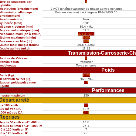
Nbre de soupapes par
4
cylindre
Distribution (entrainement)
2 ACT (chaîne) variateur de phase admi e echappt
Alimentation allumage
Gestion electronique intégrale BMW MSS 50
(entrainement)
Suralimentation
Non
Cylindrée (cm3)
3201
Alésage x course (mm)
86.4 x 91
Rapport volumétrique (mm)
11.3
Puissance maxi (ch à tr/min)
321 à 7400
Régime maximun (tr/min)
7600
Puissance au litre (ch)
100
Couple maxi (mkg à tr/min)
35.6 a 3250
Couple au litre (mkg)
11.12
Transmission-Carrosserie-Ch
Nombre de Vitesse
6
Transmission
Propulsion
Antiblocage
Teves en serie
Poids
Poids (kg)
1523
Répartition AV/AR (kg)
762 / 761
Rapport poids/puissance
4.7
(kg/ch)
Performances
vitesse maximum
250
Départ arrêté
0 à 100 km/h
5.5
400 mètres DA
13.5
1000 mètres DA
24.8
Reprises
Depuis 50km/h en 4°: 400 m
14.8
Depuis 50km/h en 4°: 1000 m
25.1
80 à 120 km/h en 5°
7
80 à 120 km/h en 6°
9.6