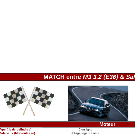
MATCH entre
M3 3.2 (E36)
&
Saf
Moteur
Type (nb de cylindres)
6 en ligne
Materiaux (bloc/culasse)
Alliage léger / Fonte