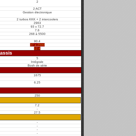
2
2 ACT
Gestion électronique
2 turbos KKK + 2 intercoolers
2963
93 x 72.7
7.6
268 à 5500
90.4
37 a 2500
12.4
assis
5
Intégrale
Bosh de série
1675
6.25
250
7.2
-
27.5
-
-
-
-