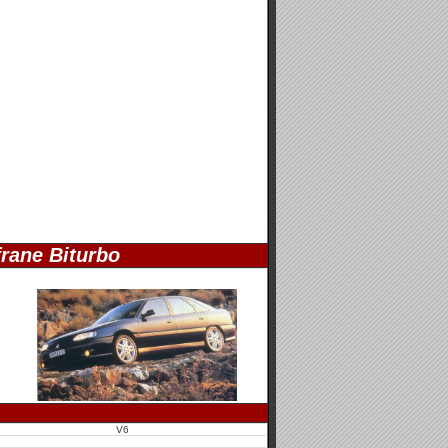
rane Biturbo
V6