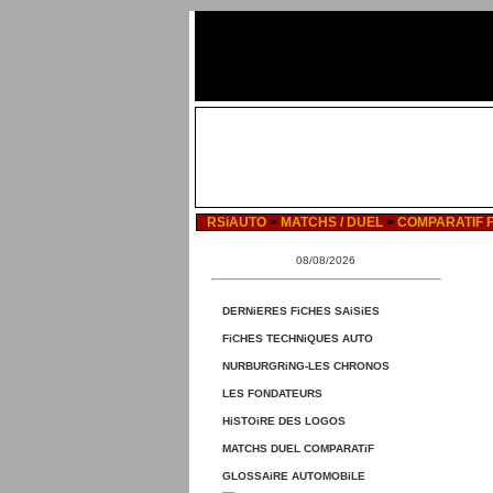
RSiAUTO
>
MATCHS / DUEL
>
COMPARATIF F
08/08/2026
DERNiERES FiCHES SAiSiES
FiCHES TECHNiQUES AUTO
NURBURGRiNG-LES CHRONOS
LES FONDATEURS
HiSTOiRE DES LOGOS
MATCHS DUEL COMPARATiF
GLOSSAiRE AUTOMOBiLE