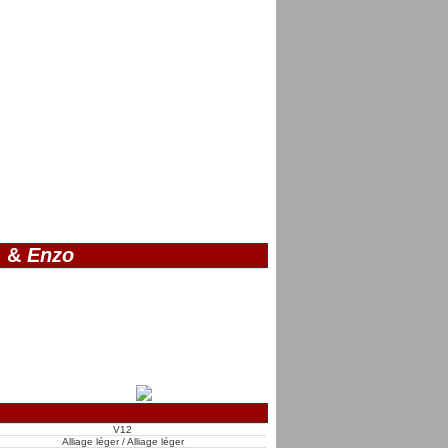
)
&
Enzo
V12
Alliage léger / Alliage léger