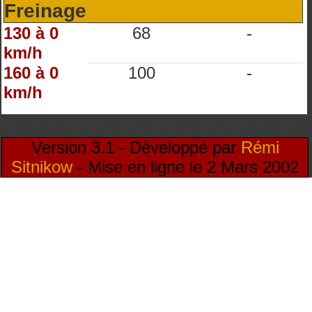
Freinage
130 à 0
68
-
km/h
160 à 0
100
-
km/h
Version 3.1 - Développé par
Rémi
Sitnikow
- Mise en ligne le 2 Mars 2002