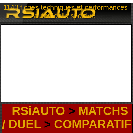
1140 fiches techniques et performances
automobile sportive.
RSiAUTO
>
MATCHS
/ DUEL
>
COMPARATIF