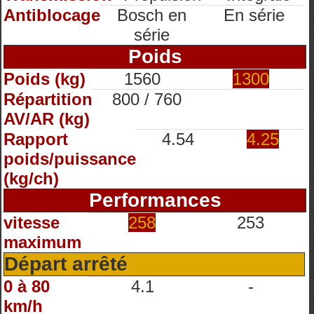
Antiblocage
Bosch en
En série
série
Poids
Poids (kg)
1560
1300
Répartition
800 / 760
AV/AR (kg)
Rapport
4.54
4.25
poids/puissance
(kg/ch)
Performances
vitesse
258
253
maximum
Départ arrêté
0 à 80
4.1
-
km/h