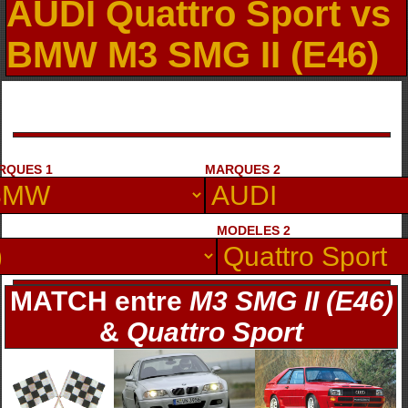
AUDI Quattro Sport vs
BMW M3 SMG II (E46)
RQUES 1
MARQUES 2
MODELES 2
MATCH entre
M3 SMG II (E46)
&
Quattro Sport