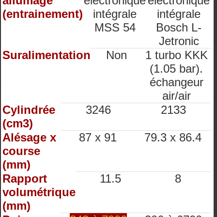
allumage
électronique
électronique
(entrainement)
intégrale
intégrale
MSS 54
Bosch L-
Jetronic
Suralimentation
Non
1 turbo KKK
(1.05 bar).
échangeur
air/air
Cylindrée
3246
2133
(cm3)
Alésage x
87 x 91
79.3 x 86.4
course
(mm)
Rapport
11.5
8
volumétrique
(mm)