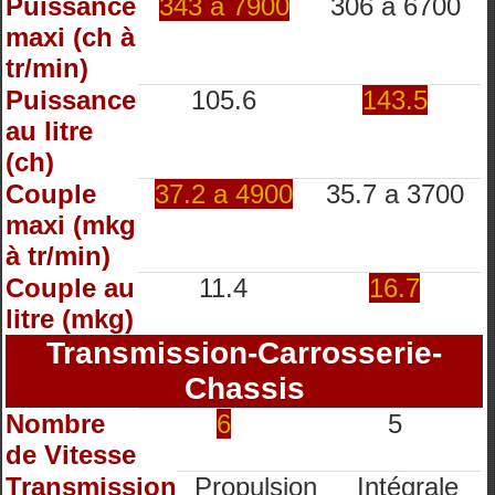
Puissance
343 à 7900
306 à 6700
maxi (ch à
tr/min)
Puissance
105.6
143.5
au litre
(ch)
Couple
37.2 a 4900
35.7 a 3700
maxi (mkg
à tr/min)
Couple au
11.4
16.7
litre (mkg)
Transmission-Carrosserie-
Chassis
Nombre
6
5
de Vitesse
Transmission
Propulsion
Intégrale