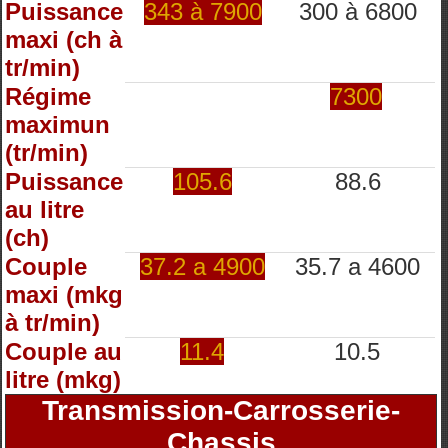
Puissance
343 à 7900
300 à 6800
maxi (ch à
tr/min)
Régime
7300
maximun
(tr/min)
Puissance
105.6
88.6
au litre
(ch)
Couple
37.2 a 4900
35.7 a 4600
maxi (mkg
à tr/min)
Couple au
11.4
10.5
litre (mkg)
Transmission-Carrosserie-
Chassis