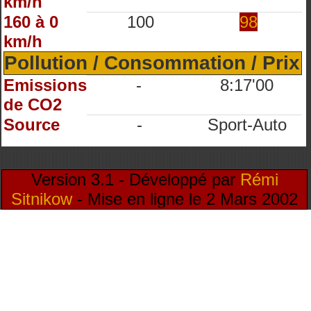
km/h
160 à 0
100
98
km/h
Pollution / Consommation / Prix
Emissions
-
8:17'00
de CO2
Source
-
Sport-Auto
Version 3.1 - Développé par
Rémi
Sitnikow
- Mise en ligne le 2 Mars 2002