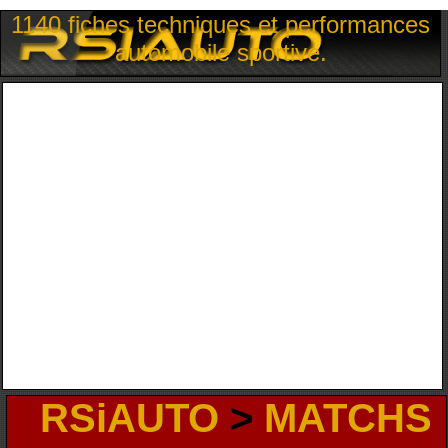
1140 fiches techniques et performances
automobile sportive.
RSiAUTO
>
MATCHS