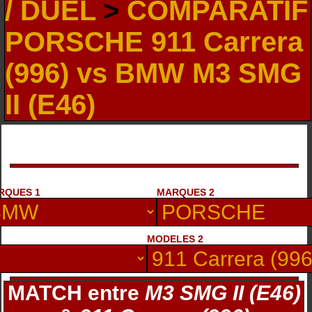
/ DUEL
>
COMPARATIF
PORSCHE 911 Carrera
(996) vs BMW M3 SMG
II (E46)
RQUES 1
MARQUES 2
MODELES 2
MATCH entre
M3 SMG II (E46)