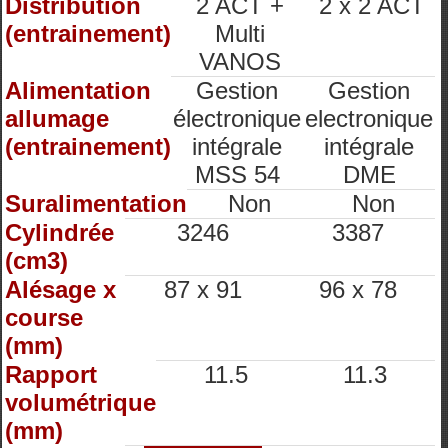
Distribution
2 ACT +
2 x 2 ACT
(entrainement)
Multi
VANOS
Alimentation
Gestion
Gestion
allumage
électronique
electronique
(entrainement)
intégrale
intégrale
MSS 54
DME
Suralimentation
Non
Non
Cylindrée
3246
3387
(cm3)
Alésage x
87 x 91
96 x 78
course
(mm)
Rapport
11.5
11.3
volumétrique
(mm)