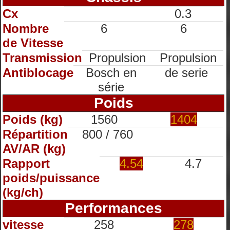
Cx
0.3
Nombre
6
6
de Vitesse
Transmission
Propulsion
Propulsion
Antiblocage
Bosch en
de serie
série
Poids
Poids (kg)
1560
1404
Répartition
800 / 760
AV/AR (kg)
Rapport
4.54
4.7
poids/puissance
(kg/ch)
Performances
vitesse
258
278