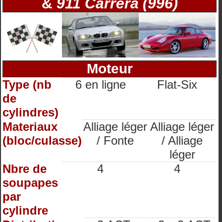
&
911 Carrera (996)
Moteur
Type (nb
6 en ligne
Flat-Six
de
cylindres)
Materiaux
Alliage léger
Alliage léger
(bloc/culasse)
/ Fonte
/ Alliage
léger
Nbre de
4
4
soupapes
par
cylindre