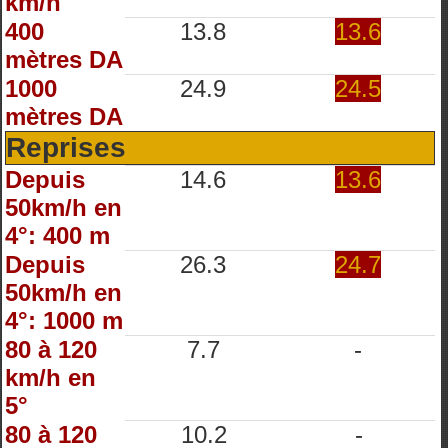
km/h
400
13.8
13.6
mètres DA
1000
24.9
24.5
mètres DA
Reprises
Depuis
14.6
13.6
50km/h en
4°: 400 m
Depuis
26.3
24.7
50km/h en
4°: 1000 m
80 à 120
7.7
-
km/h en
5°
80 à 120
10.2
-