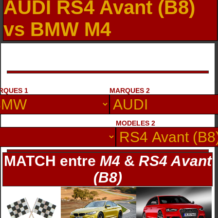
AUDI RS4 Avant (B8)
vs BMW M4
RQUES 1
MARQUES 2
MODELES 2
MATCH entre
M4
&
RS4 Avant
(B8)