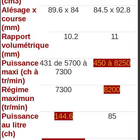
(cm3)
Alésage x
89.6 x 84
84.5 x 92.8
course
(mm)
Rapport
10.2
11
volumétrique
(mm)
Puissance
431 de 5700 à
450 à 8250
maxi (ch à
7300
tr/min)
Régime
7300
8200
maximun
(tr/min)
Puissance
144.6
85
au litre
(ch)