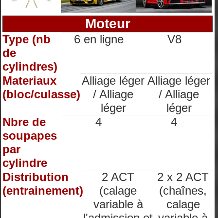
Moteur
Type (nb
6 en ligne
V8
de
cylindres)
Materiaux
Alliage léger
Alliage léger
(bloc/culasse)
/ Alliage
/ Alliage
léger
léger
Nbre de
4
4
soupapes
par
cylindre
Distribution
2 ACT
2 x 2 ACT
(entrainement)
(calage
(chaînes,
variable à
calage
l'admission et
variable à