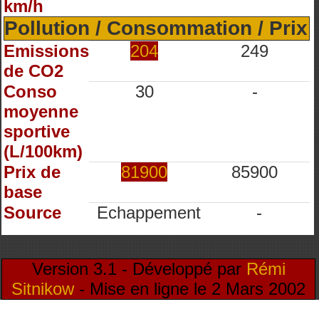
km/h
Pollution / Consommation / Prix
Emissions
204
249
de CO2
Conso
30
-
moyenne
sportive
(L/100km)
Prix de
81900
85900
base
Source
Echappement
-
Version 3.1 - Développé par
Rémi
Sitnikow
- Mise en ligne le 2 Mars 2002