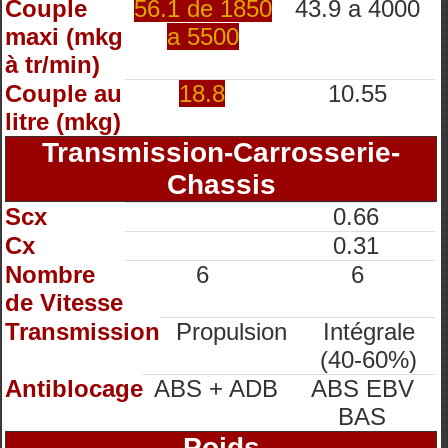
Couple
56.1 de 1850
43.9 a 4000
maxi (mkg
a 5500
à tr/min)
Couple au
18.8
10.55
litre (mkg)
Transmission-Carrosserie-
Chassis
Scx
0.66
Cx
0.31
Nombre
6
6
de Vitesse
Transmission
Propulsion
Intégrale
(40-60%)
Antiblocage
ABS + ADB
ABS EBV
BAS
Poids