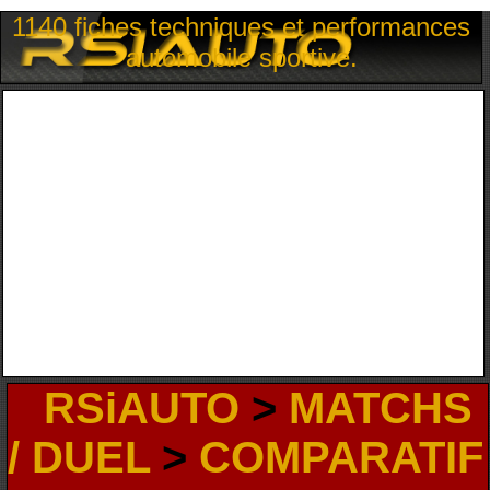
1140 fiches techniques et performances
automobile sportive.
RSiAUTO
>
MATCHS
/ DUEL
>
COMPARATIF