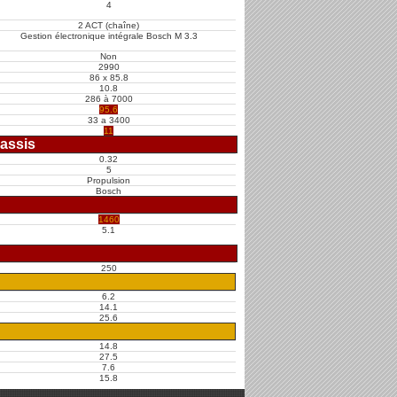
4
2 ACT (chaîne)
Gestion électronique intégrale Bosch M 3.3
Non
2990
86 x 85.8
10.8
286 à 7000
95.6
33 a 3400
11
assis
0.32
5
Propulsion
Bosch
1460
5.1
250
6.2
14.1
25.6
14.8
27.5
7.6
15.8