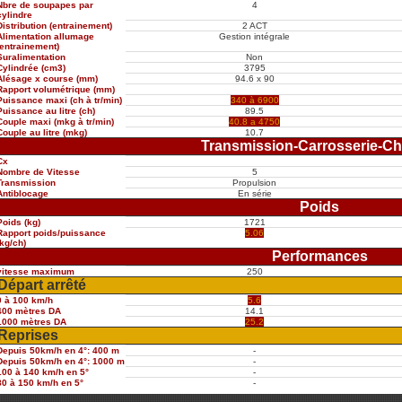
Nbre de soupapes par
4
cylindre
Distribution (entrainement)
2 ACT
Alimentation allumage
Gestion intégrale
(entrainement)
Suralimentation
Non
Cylindrée (cm3)
3795
Alésage x course (mm)
94.6 x 90
Rapport volumétrique (mm)
Puissance maxi (ch à tr/min)
340 à 6900
Puissance au litre (ch)
89.5
Couple maxi (mkg à tr/min)
40.8 a 4750
Couple au litre (mkg)
10.7
Transmission-Carrosserie-Ch
Cx
Nombre de Vitesse
5
Transmission
Propulsion
Antiblocage
En série
Poids
Poids (kg)
1721
Rapport poids/puissance
5.06
(kg/ch)
Performances
vitesse maximum
250
Départ arrêté
0 à 100 km/h
5.6
400 mètres DA
14.1
1000 mètres DA
25.2
Reprises
Depuis 50km/h en 4°: 400 m
-
Depuis 50km/h en 4°: 1000 m
-
100 à 140 km/h en 5°
-
80 à 150 km/h en 5°
-