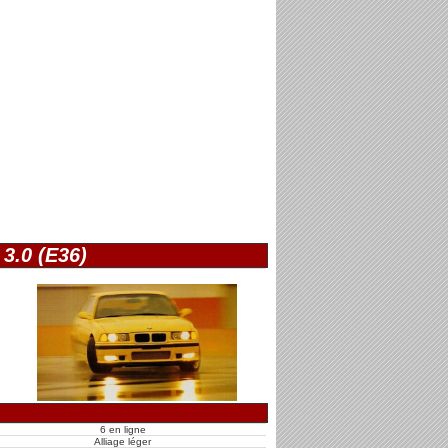
3.0 (E36)
6 en ligne
Alliage léger