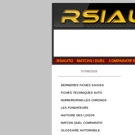
RSiAUTO
>
MATCHS / DUEL
>
COMPARATIF BM
07/08/2026
DERNiERES FiCHES SAiSiES
FiCHES TECHNiQUES AUTO
NURBURGRiNG-LES CHRONOS
LES FONDATEURS
HiSTOiRE DES LOGOS
MATCHS DUEL COMPARATiF
GLOSSAiRE AUTOMOBiLE