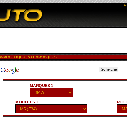
11
W M3 3.0 (E36) vs BMW M5 (E34)
MARQUES 1
MODELES 1
MOD