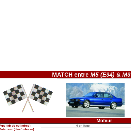
MATCH entre
M5 (E34)
&
M3 
Moteur
Type (nb de cylindres)
6 en ligne
Materiaux (bloc/culasse)