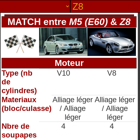
MATCH entre
M5 (E60)
&
Z8
Moteur
Type (nb
V10
V8
de
cylindres)
Materiaux
Alliage léger
Alliage léger
(bloc/culasse)
/ Alliage
/ Alliage
léger
léger
Nbre de
4
4
soupapes