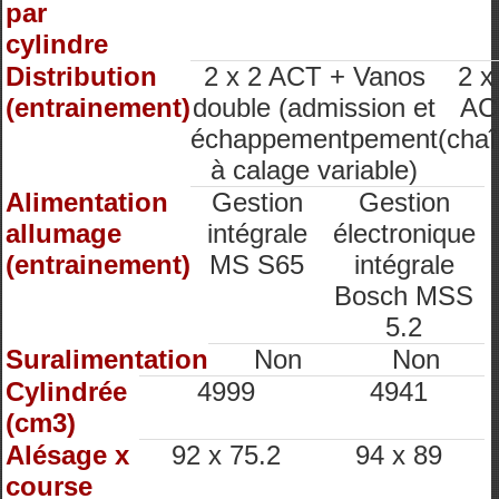
par
cylindre
Distribution
2 x 2 ACT + Vanos
2 x
(entrainement)
double (admission et
AC
échappementpement
(chaî
à calage variable)
Alimentation
Gestion
Gestion
allumage
intégrale
électronique
(entrainement)
MS S65
intégrale
Bosch MSS
5.2
Suralimentation
Non
Non
Cylindrée
4999
4941
(cm3)
Alésage x
92 x 75.2
94 x 89
course