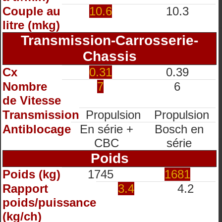
Couple au
10.6
10.3
litre (mkg)
Transmission-Carrosserie-
Chassis
Cx
0.31
0.39
Nombre
7
6
de Vitesse
Transmission
Propulsion
Propulsion
Antiblocage
En série +
Bosch en
CBC
série
Poids
Poids (kg)
1745
1681
Rapport
3.4
4.2
poids/puissance
(kg/ch)