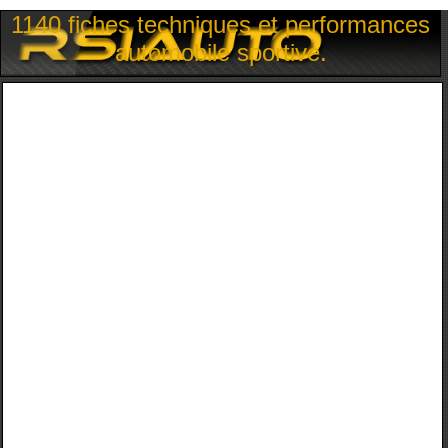
1140 fiches techniques et performances
automobile sportive.