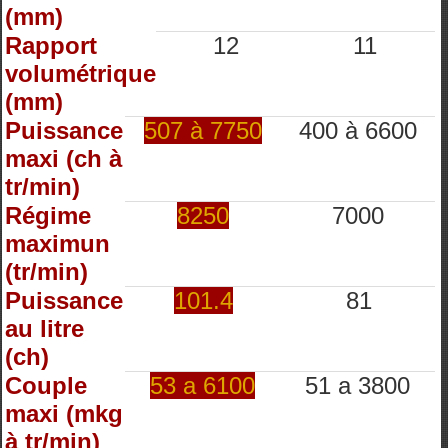
(mm)
Rapport
12
11
volumétrique
(mm)
Puissance
507 à 7750
400 à 6600
maxi (ch à
tr/min)
Régime
8250
7000
maximun
(tr/min)
Puissance
101.4
81
au litre
(ch)
Couple
53 a 6100
51 a 3800
maxi (mkg
à tr/min)