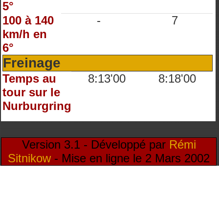
5°
100 à 140
-
7
km/h en
6°
Freinage
Temps au
8:13'00
8:18'00
tour sur le
Nurburgring
Version 3.1 - Développé par
Rémi
Sitnikow
- Mise en ligne le 2 Mars 2002