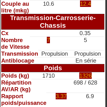
Couple au
10.6
12.4
litre (mkg)
Transmission-Carrosserie-
Chassis
Cx
0.35
Nombre
7
5
de Vitesse
Transmission
Propulsion
Propulsion
Antiblocage
En série
Poids
Poids (kg)
1710
1326
Répartition
698 / 628
AV/AR (kg)
Rapport
3.37
6.9
poids/puissance