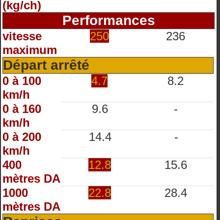
(kg/ch)
Performances
vitesse
250
236
maximum
Départ arrêté
0 à 100
4.7
8.2
km/h
0 à 160
9.6
-
km/h
0 à 200
14.4
-
km/h
400
12.8
15.6
mètres DA
1000
22.8
28.4
mètres DA