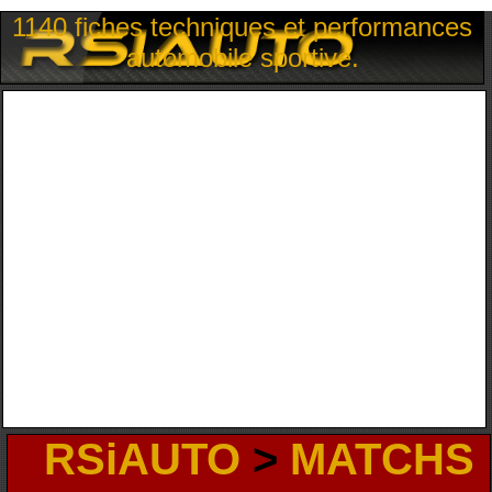
1140 fiches techniques et performances
automobile sportive.
RSiAUTO
>
MATCHS