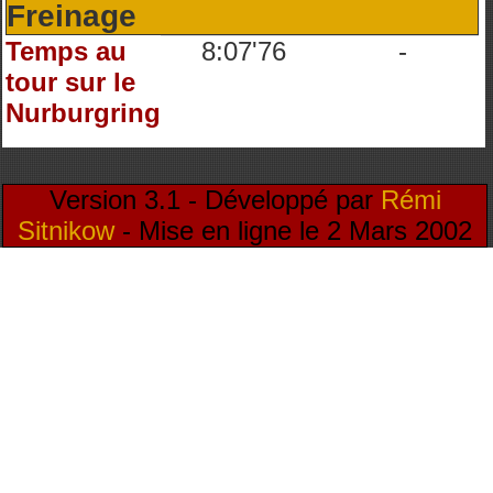
Freinage
Temps au
8:07'76
-
tour sur le
Nurburgring
Version 3.1 - Développé par
Rémi
Sitnikow
- Mise en ligne le 2 Mars 2002