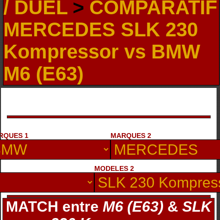
/ DUEL
>
COMPARATIF
MERCEDES SLK 230
Kompressor vs BMW
M6 (E63)
RQUES 1
MARQUES 2
MODELES 2
MATCH entre
M6 (E63)
&
SLK