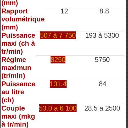
(mm)
Rapport
12
8.8
volumétrique
(mm)
Puissance
507 à 7 750
193 à 5300
maxi (ch à
tr/min)
Régime
8250
5750
maximun
(tr/min)
Puissance
101.4
84
au litre
(ch)
Couple
53.0 a 6 100
28.5 a 2500
maxi (mkg
à tr/min)