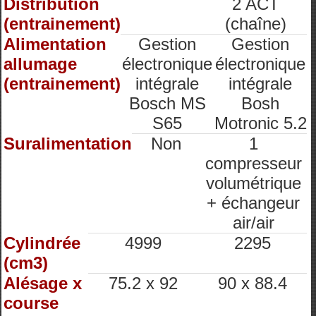
Distribution
2 ACT
(entrainement)
(chaîne)
Alimentation
Gestion
Gestion
allumage
électronique
électronique
(entrainement)
intégrale
intégrale
Bosch MS
Bosh
S65
Motronic 5.2
Suralimentation
Non
1
compresseur
volumétrique
+ échangeur
air/air
Cylindrée
4999
2295
(cm3)
Alésage x
75.2 x 92
90 x 88.4
course