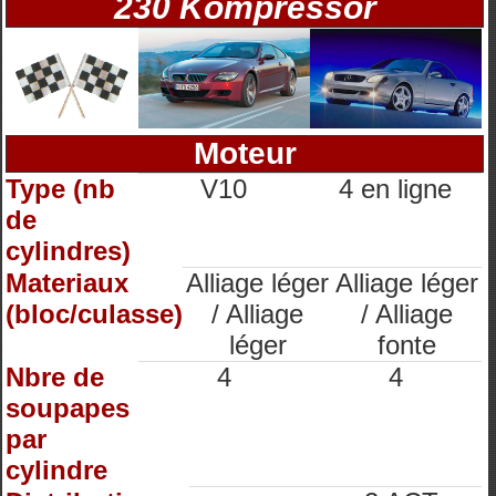
230 Kompressor
Moteur
Type (nb
V10
4 en ligne
de
cylindres)
Materiaux
Alliage léger
Alliage léger
(bloc/culasse)
/ Alliage
/ Alliage
léger
fonte
Nbre de
4
4
soupapes
par
cylindre