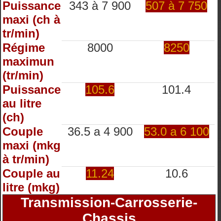
Puissance
343 à 7 900
507 à 7 750
maxi (ch à
tr/min)
Régime
8000
8250
maximun
(tr/min)
Puissance
105.6
101.4
au litre
(ch)
Couple
36.5 a 4 900
53.0 a 6 100
maxi (mkg
à tr/min)
Couple au
11.24
10.6
litre (mkg)
Transmission-Carrosserie-
Chassis