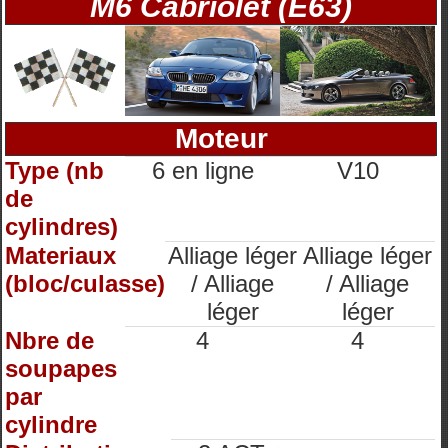
M6 Cabriolet (E63)
Moteur
Type (nb
6 en ligne
V10
de
cylindres)
Materiaux
Alliage léger
Alliage léger
(bloc/culasse)
/ Alliage
/ Alliage
léger
léger
Nbre de
4
4
soupapes
par
cylindre