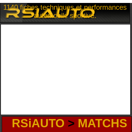
1140 fiches techniques et performances
automobile sportive.
RSiAUTO
>
MATCHS