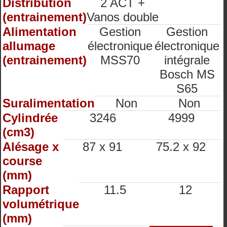
Distribution
2 ACT +
(entrainement)
Vanos double
Alimentation
Gestion
Gestion
allumage
électronique
électronique
(entrainement)
MSS70
intégrale
Bosch MS
S65
Suralimentation
Non
Non
Cylindrée
3246
4999
(cm3)
Alésage x
87 x 91
75.2 x 92
course
(mm)
Rapport
11.5
12
volumétrique
(mm)