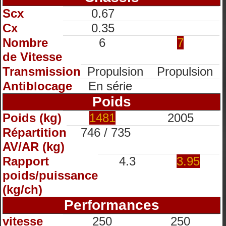
Scx
0.67
Cx
0.35
Nombre
6
7
de Vitesse
Transmission
Propulsion
Propulsion
Antiblocage
En série
Poids
Poids (kg)
1481
2005
Répartition
746 / 735
AV/AR (kg)
Rapport
4.3
3.95
poids/puissance
(kg/ch)
Performances
vitesse
250
250