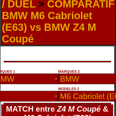
/ DUEL
>
COMPARATIF
BMW M6 Cabriolet
(E63) vs BMW Z4 M
Coupé
RQUES 1
MARQUES 2
MODELES 2
MATCH entre
Z4 M Coupé
&