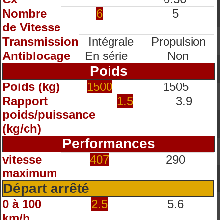
Nombre
6
5
de Vitesse
Transmission
Intégrale
Propulsion
Antiblocage
En série
Non
Poids
Poids (kg)
1500
1505
Rapport
1.5
3.9
poids/puissance
(kg/ch)
Performances
vitesse
407
290
maximum
Départ arrêté
0 à 100
2.5
5.6
km/h