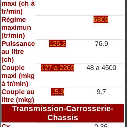
maxi (ch à
tr/min)
Régime
6800
maximun
(tr/min)
Puissance
125.2
76.9
au litre
(ch)
Couple
127 a 2200
48 a 4500
maxi (mkg
à tr/min)
Couple au
15.9
9.7
litre (mkg)
Transmission-Carrosserie-
Chassis
Cx
0.36