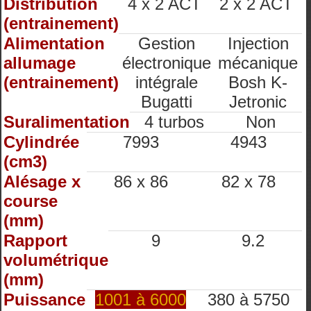
Distribution
4 x 2 ACT
2 x 2 ACT
(entrainement)
Alimentation
Gestion
Injection
allumage
électronique
mécanique
(entrainement)
intégrale
Bosh K-
Bugatti
Jetronic
Suralimentation
4 turbos
Non
Cylindrée
7993
4943
(cm3)
Alésage x
86 x 86
82 x 78
course
(mm)
Rapport
9
9.2
volumétrique
(mm)
Puissance
1001 à 6000
380 à 5750