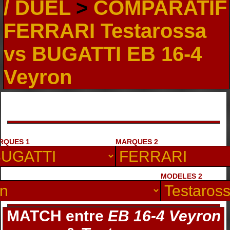
/ DUEL
>
COMPARATIF
FERRARI Testarossa
vs BUGATTI EB 16-4
Veyron
RQUES 1
MARQUES 2
MODELES 2
MATCH entre
EB 16-4 Veyron