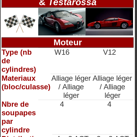
&
Testarossa
Moteur
Type (nb
W16
V12
de
cylindres)
Materiaux
Alliage léger
Alliage léger
(bloc/culasse)
/ Alliage
/ Alliage
léger
léger
Nbre de
4
4
soupapes
par
cylindre