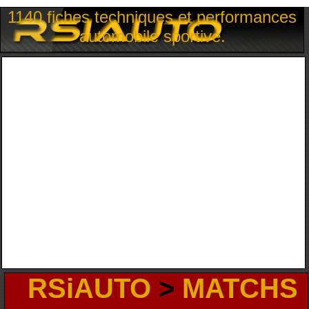
1140 fiches techniques et performances
automobile sportive.
RSiAUTO
>
MATCHS