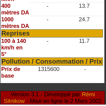
400
-
13.7
mètres DA
1000
-
24.7
mètres DA
Reprises
100 à 140
-
11.7
km/h en
5°
Pollution / Consommation / Prix
Prix de
1315600
-
base
Version 3.1 - Développé par
Rémi
Sitnikow
- Mise en ligne le 2 Mars 2002