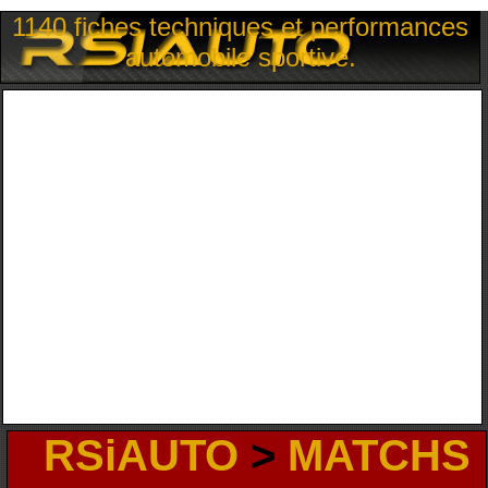
1140 fiches techniques et performances
automobile sportive.
RSiAUTO
>
MATCHS