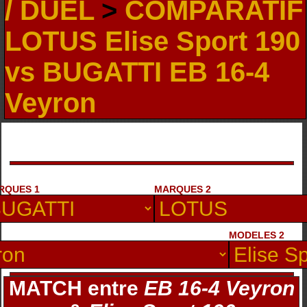
/ DUEL
>
COMPARATIF
LOTUS Elise Sport 190
vs BUGATTI EB 16-4
Veyron
RQUES 1
MARQUES 2
MODELES 2
MATCH entre
EB 16-4 Veyron