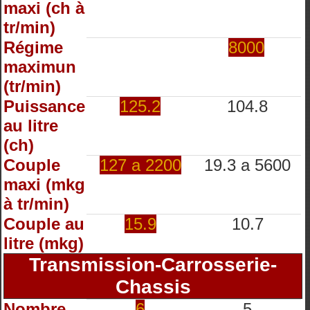
maxi (ch à
tr/min)
Régime
8000
maximun
(tr/min)
Puissance
125.2
104.8
au litre
(ch)
Couple
127 a 2200
19.3 a 5600
maxi (mkg
à tr/min)
Couple au
15.9
10.7
litre (mkg)
Transmission-Carrosserie-
Chassis
Nombre
6
5