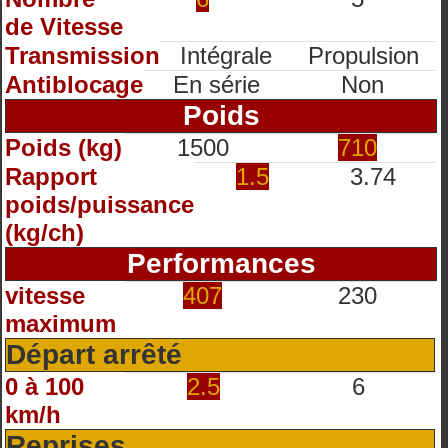
de Vitesse
Transmission
Intégrale
Propulsion
Antiblocage
En série
Non
Poids
Poids (kg)
1500
710
Rapport
1.5
3.74
poids/puissance
(kg/ch)
Performances
vitesse
407
230
maximum
Départ arrêté
0 à 100
2.5
6
km/h
Reprises