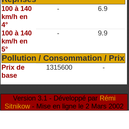
100 à 140
-
6.9
km/h en
4°
100 à 140
-
9.9
km/h en
5°
Pollution / Consommation / Prix
Prix de
1315600
-
base
Version 3.1 - Développé par
Rémi
Sitnikow
- Mise en ligne le 2 Mars 2002