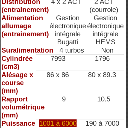
Distribution
4 x 2 ACT
2 ACT
(entrainement)
(courroie)
Alimentation
Gestion
Gestion
allumage
électronique
électronique
(entrainement)
intégrale
intégrale
Bugatti
HEMS
Suralimentation
4 turbos
Non
Cylindrée
7993
1796
(cm3)
Alésage x
86 x 86
80 x 89.3
course
(mm)
Rapport
9
10.5
volumétrique
(mm)
Puissance
1001 à 6000
190 à 7000