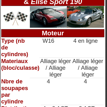
&
Elise Sport 190
Moteur
Type (nb
W16
4 en ligne
de
cylindres)
Materiaux
Alliage léger
Alliage léger
(bloc/culasse)
/ Alliage
/ Alliage
léger
léger
Nbre de
4
4
soupapes
par
cylindre