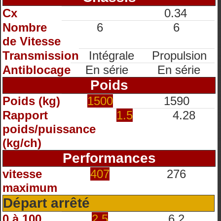
Cx
0.34
Nombre
6
6
de Vitesse
Transmission
Intégrale
Propulsion
Antiblocage
En série
En série
Poids
Poids (kg)
1500
1590
Rapport
1.5
4.28
poids/puissance
(kg/ch)
Performances
vitesse
407
276
maximum
Départ arrêté
0 à 100
2.5
6.2