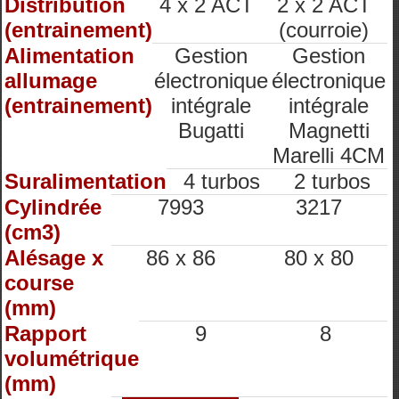
Distribution
4 x 2 ACT
2 x 2 ACT
(entrainement)
(courroie)
Alimentation
Gestion
Gestion
allumage
électronique
électronique
(entrainement)
intégrale
intégrale
Bugatti
Magnetti
Marelli 4CM
Suralimentation
4 turbos
2 turbos
Cylindrée
7993
3217
(cm3)
Alésage x
86 x 86
80 x 80
course
(mm)
Rapport
9
8
volumétrique
(mm)