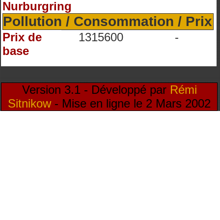
Nurburgring
Pollution / Consommation / Prix
Prix de
1315600
-
base
Version 3.1 - Développé par
Rémi
Sitnikow
- Mise en ligne le 2 Mars 2002