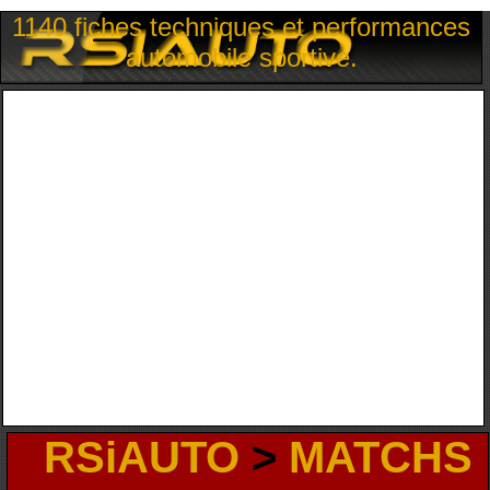
1140 fiches techniques et performances
automobile sportive.
RSiAUTO
>
MATCHS