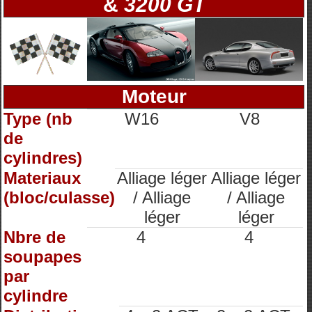
&
3200 GT
Moteur
Type (nb
W16
V8
de
cylindres)
Materiaux
Alliage léger
Alliage léger
(bloc/culasse)
/ Alliage
/ Alliage
léger
léger
Nbre de
4
4
soupapes
par
cylindre