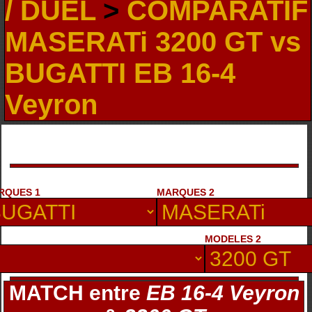
/ DUEL
>
COMPARATIF
MASERATi 3200 GT vs
BUGATTI EB 16-4
Veyron
RQUES 1
MARQUES 2
MODELES 2
MATCH entre
EB 16-4 Veyron