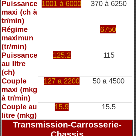
Puissance
1001 à 6000
370 à 6250
maxi (ch à
tr/min)
Régime
6750
maximun
(tr/min)
Puissance
125.2
115
au litre
(ch)
Couple
127 a 2200
50 a 4500
maxi (mkg
à tr/min)
Couple au
15.9
15.5
litre (mkg)
Transmission-Carrosserie-
Chassis