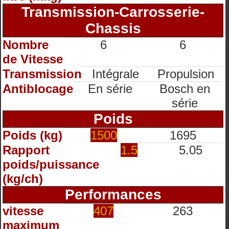
Transmission-Carrosserie-
Chassis
Nombre
6
6
de Vitesse
Transmission
Intégrale
Propulsion
Antiblocage
En série
Bosch en
série
Poids
Poids (kg)
1500
1695
Rapport
1.5
5.05
poids/puissance
(kg/ch)
Performances
vitesse
407
263
maximum