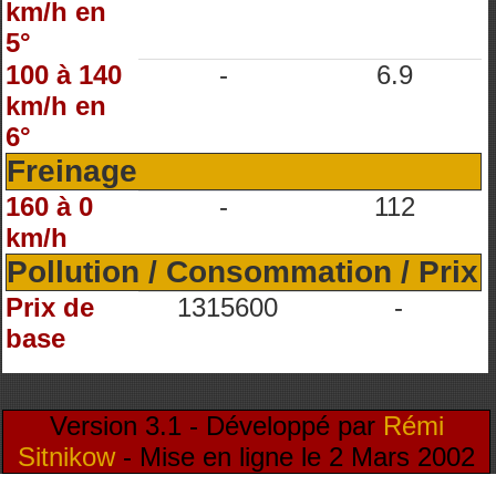
km/h en
5°
100 à 140
-
6.9
km/h en
6°
Freinage
160 à 0
-
112
km/h
Pollution / Consommation / Prix
Prix de
1315600
-
base
Version 3.1 - Développé par
Rémi
Sitnikow
- Mise en ligne le 2 Mars 2002