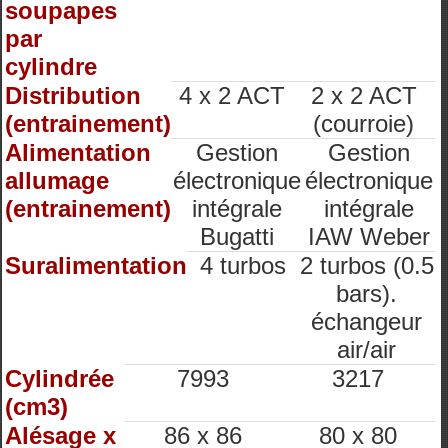
soupapes
par
cylindre
Distribution
4 x 2 ACT
2 x 2 ACT
(entrainement)
(courroie)
Alimentation
Gestion
Gestion
allumage
électronique
électronique
(entrainement)
intégrale
intégrale
Bugatti
IAW Weber
Suralimentation
4 turbos
2 turbos (0.5
bars).
échangeur
air/air
Cylindrée
7993
3217
(cm3)
Alésage x
86 x 86
80 x 80