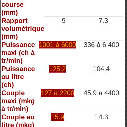
course
(mm)
Rapport
9
7.3
volumétrique
(mm)
Puissance
1001 à 6000
336 à 6 400
maxi (ch à
tr/min)
Puissance
125.2
104.4
au litre
(ch)
Couple
127 a 2200
45.9 a 4400
maxi (mkg
à tr/min)
Couple au
15.9
14.3
litre (mkg)