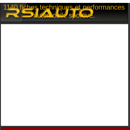
1140 fiches techniques et performances
automobile sportive.