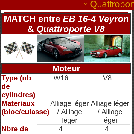
MATCH entre
EB 16-4 Veyron
&
Quattroporte V8
Moteur
Type (nb
W16
V8
de
cylindres)
Materiaux
Alliage léger
Alliage léger
(bloc/culasse)
/ Alliage
/ Alliage
léger
léger
Nbre de
4
4