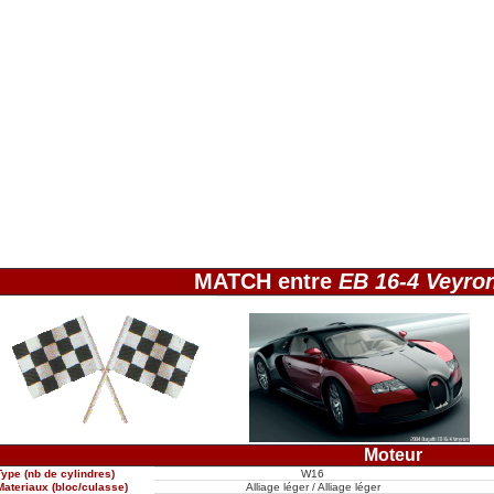
MATCH entre
EB 16-4 Veyro
Moteur
Type (nb de cylindres)
W16
Materiaux (bloc/culasse)
Alliage léger / Alliage léger