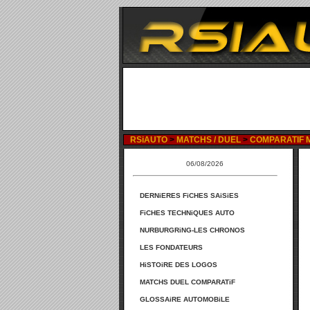
RSiAUTO
>
MATCHS / DUEL
>
COMPARATIF M
06/08/2026
DERNiERES FiCHES SAiSiES
FiCHES TECHNiQUES AUTO
NURBURGRiNG-LES CHRONOS
LES FONDATEURS
HiSTOiRE DES LOGOS
MATCHS DUEL COMPARATiF
GLOSSAiRE AUTOMOBiLE