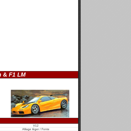
n
&
F1 LM
V12
Alliage léger / Fonte