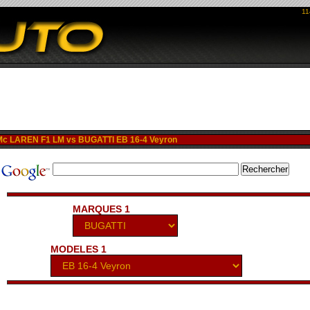
11
c LAREN F1 LM vs BUGATTI EB 16-4 Veyron
MARQUES 1
MODELES 1