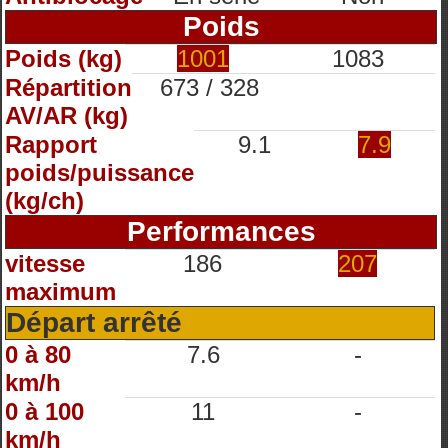
Poids
Poids (kg)
1001
1083
Répartition
673 / 328
AV/AR (kg)
Rapport
9.1
7.9
poids/puissance
(kg/ch)
Performances
vitesse
186
207
maximum
Départ arrêté
0 à 80
7.6
-
km/h
0 à 100
11
-
km/h