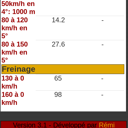
50km/h en
4°: 1000 m
80 à 120
14.2
-
km/h en
5°
80 à 150
27.6
-
km/h en
5°
Freinage
130 à 0
65
-
km/h
160 à 0
98
-
km/h
Version 3.1 - Développé par
Rémi