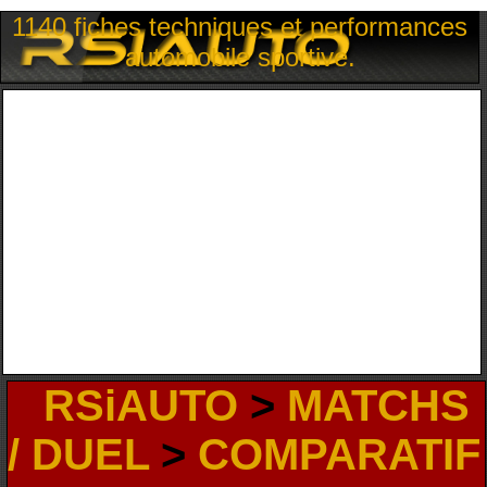
1140 fiches techniques et performances
automobile sportive.
RSiAUTO
>
MATCHS
/ DUEL
>
COMPARATIF