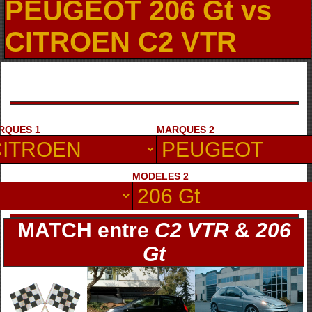
PEUGEOT 206 Gt vs
CITROEN C2 VTR
RQUES 1
MARQUES 2
MODELES 2
MATCH entre
C2 VTR
&
206
Gt