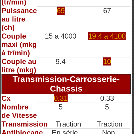
(tr/min)
Puissance
69
67
au litre
(ch)
Couple
15 a 4000
19.4 a 4100
maxi (mkg
à tr/min)
Couple au
9.4
10
litre (mkg)
Transmission-Carrosserie-
Chassis
Cx
0.31
0.33
Nombre
5
5
de Vitesse
Transmission
Traction
Traction
Antiblocage
En série
Non