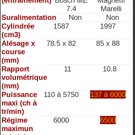
(entrainement)
Bosch ME
Magnetti
7.4
Marelli
Suralimentation
Non
Non
Cylindrée
1587
1997
(cm3)
Alésage x
78.5 x 82
85 x 88
course
(mm)
Rapport
11
10.8
volumétrique
(mm)
Puissance
110 à 5750
137 à 6000
maxi (ch à
tr/min)
Régime
6000
6500
maximun