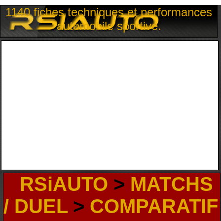
1140 fiches techniques et performances
automobile sportive.
RSiAUTO
>
MATCHS
/ DUEL
>
COMPARATIF