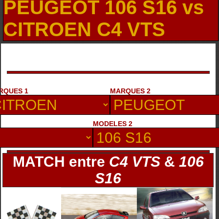
PEUGEOT 106 S16 vs
CITROEN C4 VTS
RQUES 1
MARQUES 2
MODELES 2
MATCH entre
C4 VTS
&
106
S16