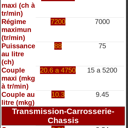
maxi (ch à
tr/min)
Régime
7200
7000
maximun
(tr/min)
Puissance
88
75
au litre
(ch)
Couple
20.6 a 4750
15 a 5200
maxi (mkg
à tr/min)
Couple au
10.3
9.45
litre (mkg)
Transmission-Carrosserie-
Chassis