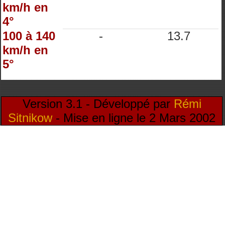
km/h en
4°
100 à 140
-
13.7
km/h en
5°
Version 3.1 - Développé par
Rémi
Sitnikow
- Mise en ligne le 2 Mars 2002