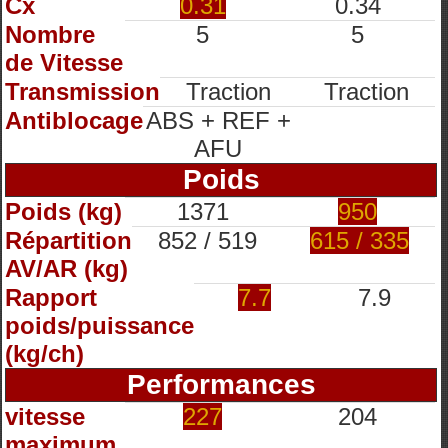
Cx
0.31
0.34
Nombre
5
5
de Vitesse
Transmission
Traction
Traction
Antiblocage
ABS + REF +
AFU
Poids
Poids (kg)
1371
950
Répartition
852 / 519
615 / 335
AV/AR (kg)
Rapport
7.7
7.9
poids/puissance
(kg/ch)
Performances
vitesse
227
204
maximum