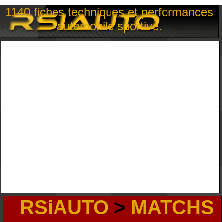
1140 fiches techniques et performances
automobile sportive.
RSiAUTO
>
MATCHS