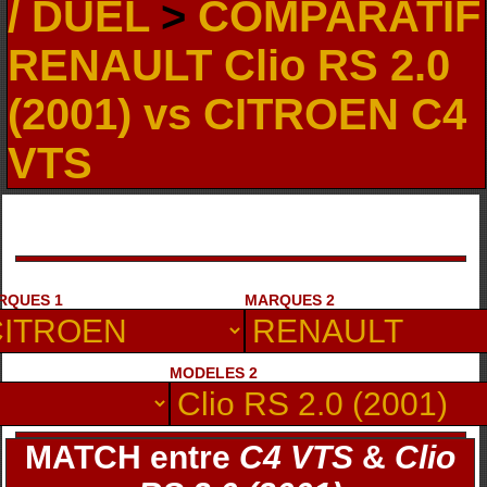
/ DUEL
>
COMPARATIF
RENAULT Clio RS 2.0
(2001) vs CITROEN C4
VTS
RQUES 1
MARQUES 2
MODELES 2
MATCH entre
C4 VTS
&
Clio