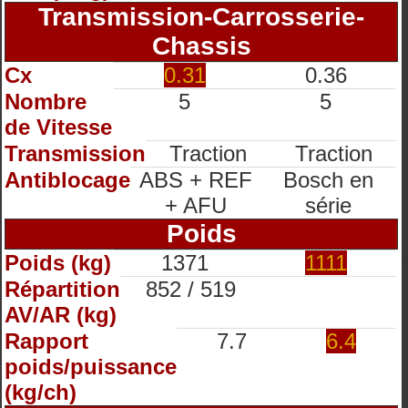
Transmission-Carrosserie-
Chassis
Cx
0.31
0.36
Nombre
5
5
de Vitesse
Transmission
Traction
Traction
Antiblocage
ABS + REF
Bosch en
+ AFU
série
Poids
Poids (kg)
1371
1111
Répartition
852 / 519
AV/AR (kg)
Rapport
7.7
6.4
poids/puissance
(kg/ch)