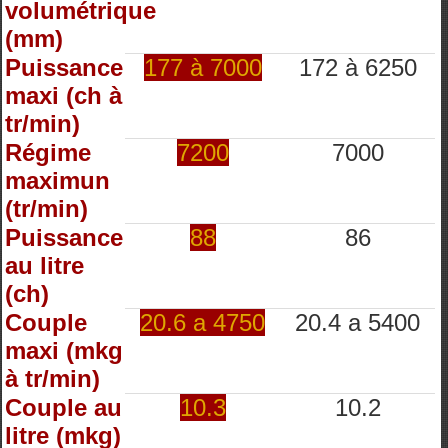
volumétrique
(mm)
Puissance
177 à 7000
172 à 6250
maxi (ch à
tr/min)
Régime
7200
7000
maximun
(tr/min)
Puissance
88
86
au litre
(ch)
Couple
20.6 a 4750
20.4 a 5400
maxi (mkg
à tr/min)
Couple au
10.3
10.2
litre (mkg)