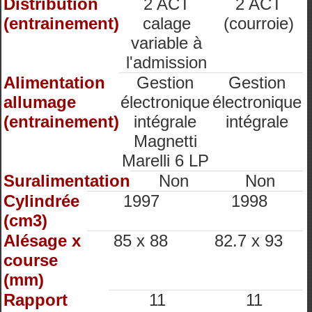
Distribution
2 ACT
2 ACT
(entrainement)
calage
(courroie)
variable à
l'admission
Alimentation
Gestion
Gestion
allumage
électronique
électronique
(entrainement)
intégrale
intégrale
Magnetti
Marelli 6 LP
Suralimentation
Non
Non
Cylindrée
1997
1998
(cm3)
Alésage x
85 x 88
82.7 x 93
course
(mm)
Rapport
11
11