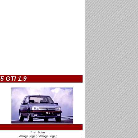
5 GTI 1.9
4 en ligne
Alliage léger / Alliage léger