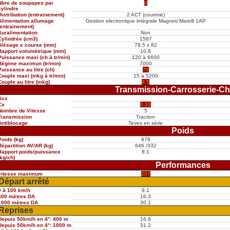
Nbre de soupapes par
4
cylindre
Distribution (entrainement)
2 ACT (courroie)
Alimentation allumage
Gestion electronique intégrale Magneti Marelli 1AP
(entrainement)
Suralimentation
Non
Cylindrée (cm3)
1587
Alésage x course (mm)
78.5 x 82
Rapport volumétrique (mm)
10.8
Puissance maxi (ch à tr/min)
120 à 6600
Régime maximun (tr/min)
7000
Puissance au litre (ch)
75
Couple maxi (mkg à tr/min)
15 a 5200
Couple au litre (mkg)
9.5
Transmission-Carrosserie-Ch
Scx
Cx
0.33
Nombre de Vitesse
5
Transmission
Traction
Antiblocage
Teves en série
Poids
Poids (kg)
978
Répartition AV/AR (kg)
646 /332
Rapport poids/puissance
8.1
(kg/ch)
Performances
vitesse maximum
207
Départ arrêté
0 à 100 km/h
9.1
400 mètres DA
16.3
1000 mètres DA
30.1
Reprises
Depuis 50km/h en 4°: 400 m
16.8
Depuis 50km/h en 4°: 1000 m
31.2