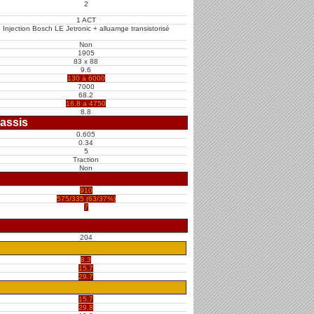
2
1 ACT
Injection Bosch LE Jetronic + alluamge transistorisé
Non
1905
83 x 88
9.6
130 à 6000
7000
68.2
16.8 a 4750
8.8
assis
0.605
0.34
5
Traction
Non
910
575/335 (63/37%)
7
204
8.3
15.7
29.7
15.7
29.8