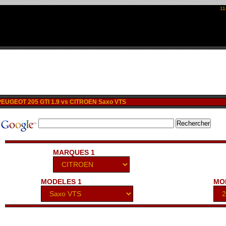
11
EUGEOT 205 GTI 1.9 vs CITROEN Saxo VTS
MARQUES 1
MODELES 1
MO