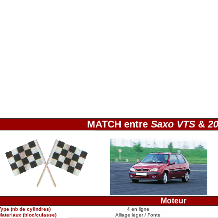
MATCH entre
Saxo VTS
&
20
Moteur
Type (nb de cylindres)
4 en ligne
Materiaux (bloc/culasse)
Alliage léger / Fonte