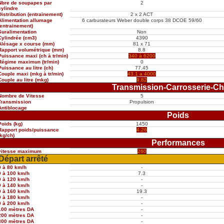
Nbre de soupapes par
2
cylindre
Distribution (entrainement)
2 x 2 ACT
Alimentation allumage
6 carburateurs Weber double corps 38 DCOE 59/60
(entrainement)
Suralimentation
Non
Cylindrée (cm3)
4390
Alésage x course (mm)
81 x 71
Rapport volumétrique (mm)
8.8
Puissance maxi (ch à tr/min)
340 à 6200
Régime maximun (tr/min)
0
Puissance au litre (ch)
77.45
Couple maxi (mkg à tr/min)
43.1 a 4000
Couple au litre (mkg)
9.82
Transmission-Carrosserie-Ch
Nombre de Vitesse
5
Transmission
Propulsion
Antiblocage
Poids
Poids (kg)
1450
Rapport poids/puissance
4.26
(kg/ch)
Performances
vitesse maximum
260
Départ arrêté
0 à 80 km/h
-
0 à 100 km/h
7.3
0 à 120 km/h
-
0 à 140 km/h
-
0 à 160 km/h
19.3
0 à 180 km/h
-
0 à 200 km/h
-
100 mètres DA
-
200 mètres DA
-
300 mètres DA
-