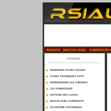
RSiAUTO
>
MATCHS / DUEL
>
COMPARATIF A
07/08/2026
DERNiERES FiCHES SAiSiES
FiCHES TECHNiQUES AUTO
NURBURGRiNG-LES CHRONOS
LES FONDATEURS
HiSTOiRE DES LOGOS
MATCHS DUEL COMPARATiF
GLOSSAiRE AUTOMOBiLE