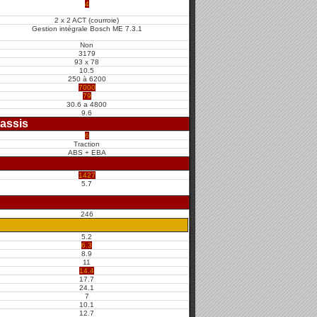
4
2 x 2 ACT (courroie)
Gestion intégrale Bosch ME 7.3.1
Non
3179
93 x 78
10.5
250 à 6200
7000
79
30.6 a 4800
9.6
assis
6
Traction
ABS + EBA
1427
5.7
246
5.2
6.3
8.9
11
14.4
17.7
24.1
7
10.1
12.7