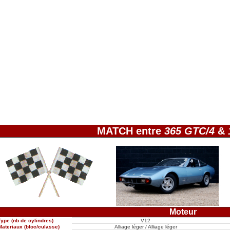
MATCH entre
365 GTC/4
&
Moteur
Type (nb de cylindres)
V12
Materiaux (bloc/culasse)
Alliage léger / Alliage léger