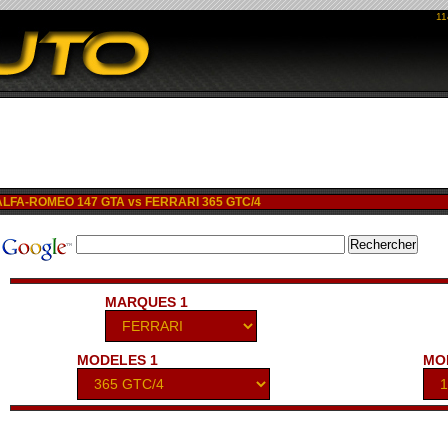
11
LFA-ROMEO 147 GTA vs FERRARI 365 GTC/4
MARQUES 1
MODELES 1
MO