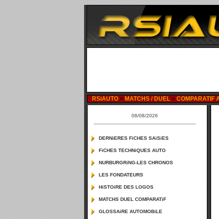
RSiAUTO
>
MATCHS / DUEL
>
COMPARATIF AL
08/08/2026
DERNiERES FiCHES SAiSiES
FiCHES TECHNiQUES AUTO
NURBURGRiNG-LES CHRONOS
LES FONDATEURS
HiSTOiRE DES LOGOS
MATCHS DUEL COMPARATiF
GLOSSAiRE AUTOMOBiLE