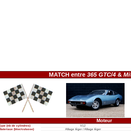
MATCH entre
365 GTC/4
&
Mi
Moteur
Type (nb de cylindres)
V12
Materiaux (bloc/culasse)
Alliage léger / Alliage léger