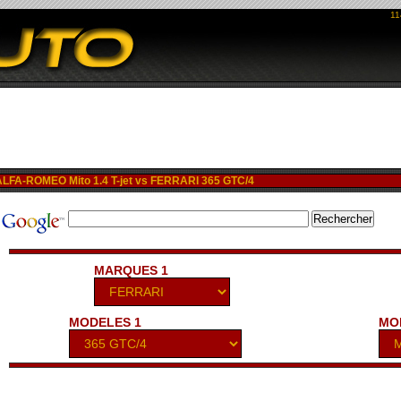
11
FA-ROMEO Mito 1.4 T-jet vs FERRARI 365 GTC/4
MARQUES 1
MODELES 1
MO