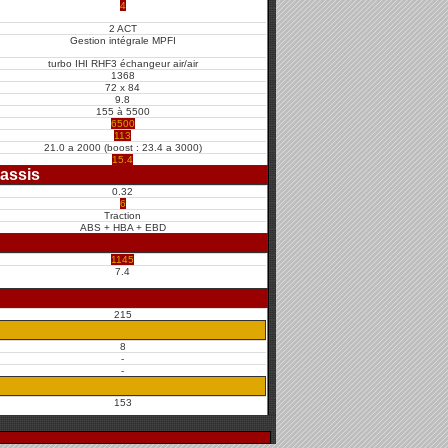
4
2 ACT
Gestion intégrale MPFI
turbo IHI RHF3 échangeur air/air
1368
72 x 84
9.8
155 à 5500
6500
113
21.0 a 2000 (boost : 23.4 a 3000)
15.4
assis
0.32
6
Traction
ABS + HBA + EBD
1145
7.4
215
8
-
-
153