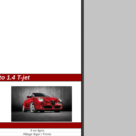
to 1.4 T-jet
4 en ligne
Alliage léger / Fonte