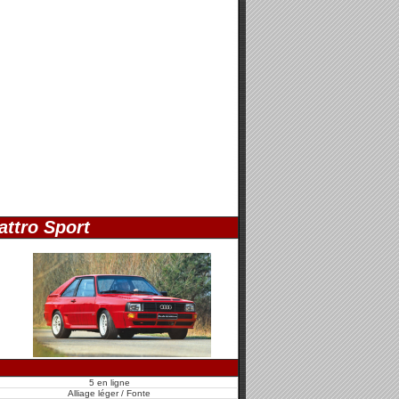
attro Sport
5 en ligne
Alliage léger / Fonte