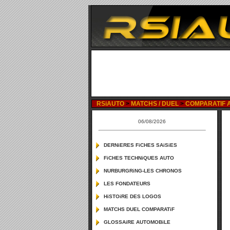
RSiAUTO
>
MATCHS / DUEL
>
COMPARATIF AU
06/08/2026
DERNiERES FiCHES SAiSiES
FiCHES TECHNiQUES AUTO
NURBURGRiNG-LES CHRONOS
LES FONDATEURS
HiSTOiRE DES LOGOS
MATCHS DUEL COMPARATiF
GLOSSAiRE AUTOMOBiLE