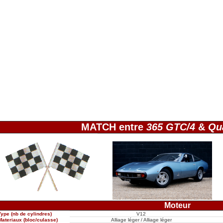
MATCH entre
365 GTC/4
&
Qu
Moteur
Type (nb de cylindres)
V12
Materiaux (bloc/culasse)
Alliage léger / Alliage léger