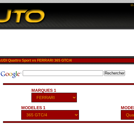
11
DI Quattro Sport vs FERRARI 365 GTC/4
MARQUES 1
MODELES 1
MODE