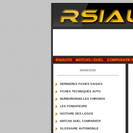
RSiAUTO
>
MATCHS / DUEL
>
COMPARATIF AU
06/08/2026
DERNiERES FiCHES SAiSiES
FiCHES TECHNiQUES AUTO
NURBURGRiNG-LES CHRONOS
LES FONDATEURS
HiSTOiRE DES LOGOS
MATCHS DUEL COMPARATiF
GLOSSAiRE AUTOMOBiLE