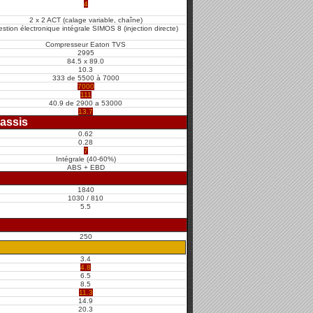
4
2 x 2 ACT (calage variable, chaîne)
stion électronique intégrale SIMOS 8 (injection directe)
Compresseur Eaton TVS
2995
84.5 x 89.0
10.3
333 de 5500 à 7000
7000
111
40.9 de 2900 a 53000
13.7
assis
0.62
0.28
7
Intégrale (40-60%)
ABS + EBD
1840
1030 / 810
5.5
250
3.4
4.8
6.5
8.5
11.3
14.9
20.3