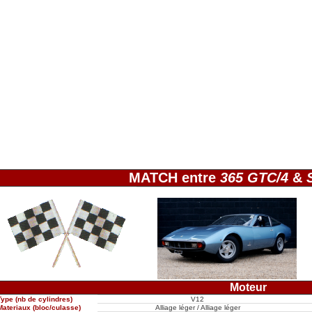
MATCH entre
365 GTC/4
&
Moteur
Type (nb de cylindres)
V12
Materiaux (bloc/culasse)
Alliage léger / Alliage léger