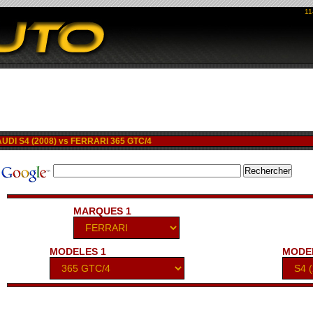
11
DI S4 (2008) vs FERRARI 365 GTC/4
MARQUES 1
MODELES 1
MODE