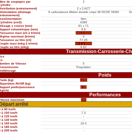
Nbre de soupapes par
2
cylindre
Distribution (entrainement)
2 x 2 ACT
Alimentation allumage
6 carburateurs Weber double corps 38 DCOE 59/60
Ge
(entrainement)
Suralimentation
Non
Cylindrée (cm3)
4390
Alésage x course (mm)
81 x 71
Rapport volumétrique (mm)
8.8
Puissance maxi (ch à tr/min)
340 à 6200
Régime maximun (tr/min)
0
Puissance au litre (ch)
77.45
Couple maxi (mkg à tr/min)
43.1 a 4000
Couple au litre (mkg)
9.82
Transmission-Carrosserie-Ch
Scx
Cx
Nombre de Vitesse
5
Transmission
Propulsion
Antiblocage
Poids
Poids (kg)
1450
Répartition AV/AR (kg)
Rapport poids/puissance
4.26
(kg/ch)
Performances
vitesse maximum
260
Départ arrêté
0 à 80 km/h
-
0 à 100 km/h
7.3
0 à 120 km/h
-
0 à 140 km/h
-
0 à 160 km/h
19.3
0 à 180 km/h
-
0 à 200 km/h
-