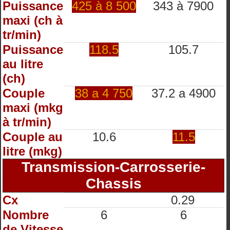
Puissance
425 à 8 500
343 à 7900
maxi (ch à
tr/min)
Puissance
118.5
105.7
au litre
(ch)
Couple
38 a 4 750
37.2 a 4900
maxi (mkg
à tr/min)
Couple au
10.6
11.5
litre (mkg)
Transmission-Carrosserie-
Chassis
Cx
0.29
Nombre
6
6
de Vitesse