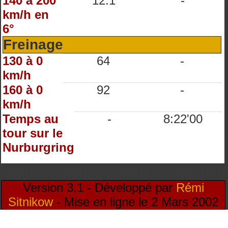
140 à 200
12.1
-
km/h en
6°
Freinage
130 à 0
64
-
km/h
160 à 0
92
-
km/h
Temps au
-
8:22'00
tour sur le
Nurburgring
Version 3.1 - Développé par
Rémi
Sitnikow
- Mise en ligne le 2 Mars 2002