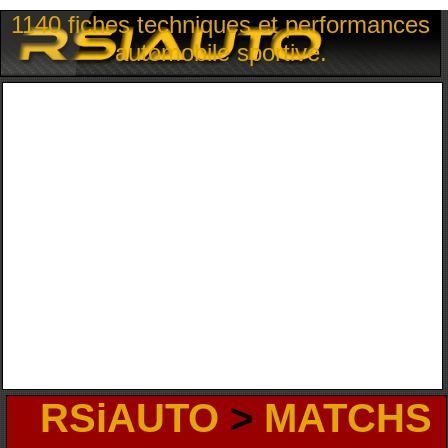
1140 fiches techniques et performances
automobile sportive.
RSiAUTO
>
MATCHS