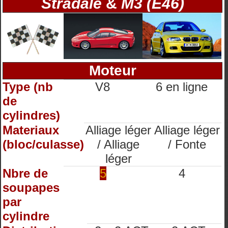
Stradale
&
M3 (E46)
Moteur
Type (nb
V8
6 en ligne
de
cylindres)
Materiaux
Alliage léger
Alliage léger
(bloc/culasse)
/ Alliage
/ Fonte
léger
Nbre de
5
4
soupapes
par
cylindre