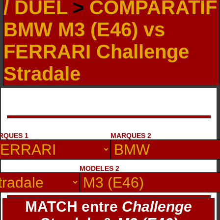
/ DUEL
>
COMPARATIF
BMW M3 (E46) vs
FERRARI Challenge
Stradale
RQUES 1
MARQUES 2
MODELES 2
MATCH entre
Challenge