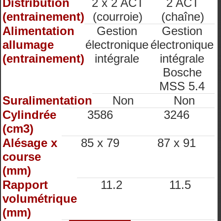
Distribution
2 x 2 ACT
2 ACT
(entrainement)
(courroie)
(chaîne)
Alimentation
Gestion
Gestion
allumage
électronique
électronique
(entrainement)
intégrale
intégrale
Bosche
MSS 5.4
Suralimentation
Non
Non
Cylindrée
3586
3246
(cm3)
Alésage x
85 x 79
87 x 91
course
(mm)
Rapport
11.2
11.5
volumétrique
(mm)