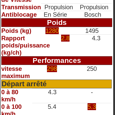
Transmission
Propulsion
Propulsion
Antiblocage
En Série
Bosch
Poids
Poids (kg)
1280
1495
Rapport
2.8
4.3
poids/puissance
(kg/ch)
Performances
vitesse
298
250
maximum
Départ arrêté
0 à 80
4.3
-
km/h
0 à 100
5.4
5.3
km/h