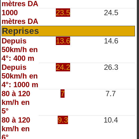
mètres DA
1000
23.5
24.5
mètres DA
Reprises
Depuis
13.6
14.6
50km/h en
4°: 400 m
Depuis
24.2
26.3
50km/h en
4°: 1000 m
80 à 120
7
7.7
km/h en
5°
80 à 120
9.3
10.4
km/h en
6°