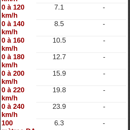
0 à 120
7.1
-
km/h
0 à 140
8.5
-
km/h
0 à 160
10.5
-
km/h
0 à 180
12.7
-
km/h
0 à 200
15.9
-
km/h
0 à 220
19.8
-
km/h
0 à 240
23.9
-
km/h
100
6.3
-