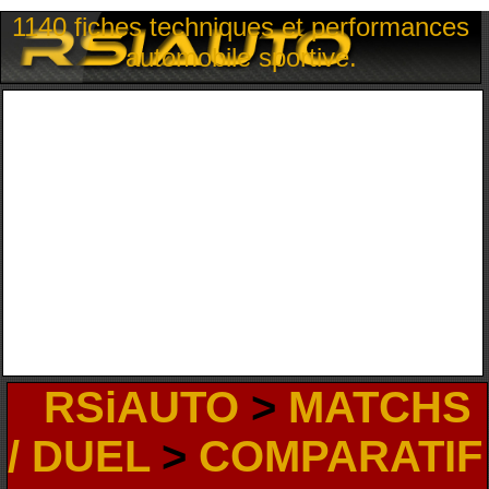
1140 fiches techniques et performances
automobile sportive.
RSiAUTO
>
MATCHS
/ DUEL
>
COMPARATIF