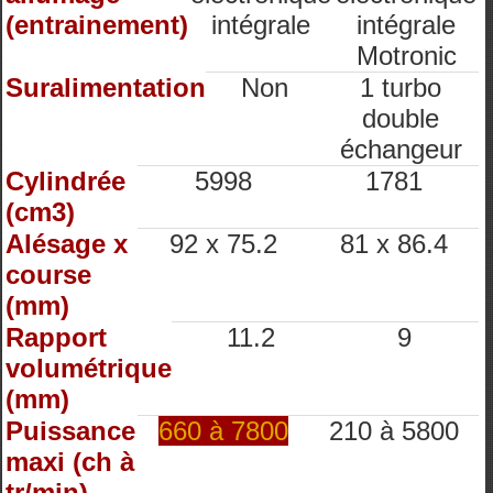
(entrainement)
intégrale
intégrale
Motronic
Suralimentation
Non
1 turbo
double
échangeur
Cylindrée
5998
1781
(cm3)
Alésage x
92 x 75.2
81 x 86.4
course
(mm)
Rapport
11.2
9
volumétrique
(mm)
Puissance
660 à 7800
210 à 5800
maxi (ch à
tr/min)