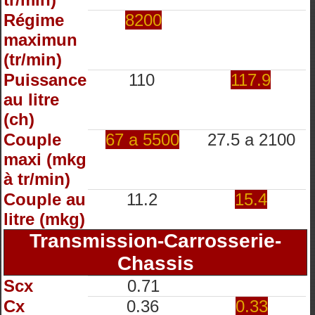
Régime
8200
maximun
(tr/min)
Puissance
110
117.9
au litre
(ch)
Couple
67 a 5500
27.5 a 2100
maxi (mkg
à tr/min)
Couple au
11.2
15.4
litre (mkg)
Transmission-Carrosserie-
Chassis
Scx
0.71
Cx
0.36
0.33