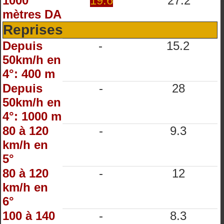
1000
19.6
27.2
mètres DA
Reprises
Depuis
-
15.2
50km/h en
4°: 400 m
Depuis
-
28
50km/h en
4°: 1000 m
80 à 120
-
9.3
km/h en
5°
80 à 120
-
12
km/h en
6°
100 à 140
-
8.3