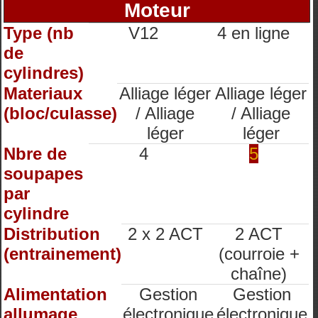
Moteur
Type (nb
V12
4 en ligne
de
cylindres)
Materiaux
Alliage léger
Alliage léger
(bloc/culasse)
/ Alliage
/ Alliage
léger
léger
Nbre de
4
5
soupapes
par
cylindre
Distribution
2 x 2 ACT
2 ACT
(entrainement)
(courroie +
chaîne)
Alimentation
Gestion
Gestion
allumage
électronique
électronique