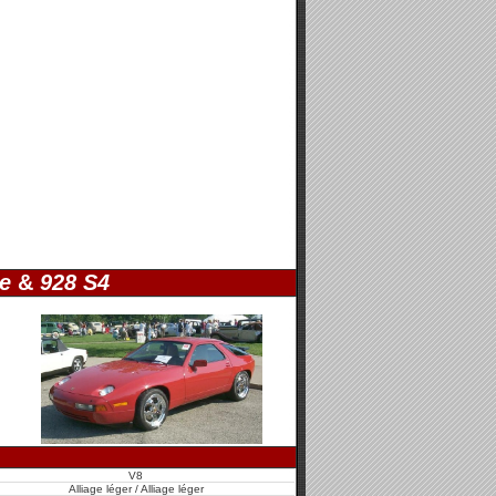
e
&
928 S4
V8
Alliage léger / Alliage léger