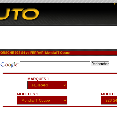
11
ORSCHE 928 S4 vs FERRARI Mondial T Coupe
MARQUES 1
MODELES 1
MODELE