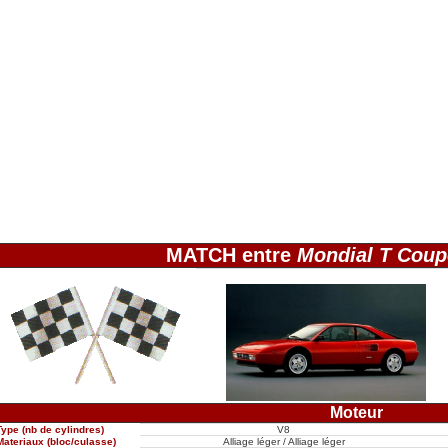
MATCH entre
Mondial T Coup
Moteur
Type (nb de cylindres)
V8
Materiaux (bloc/culasse)
Alliage léger / Alliage léger