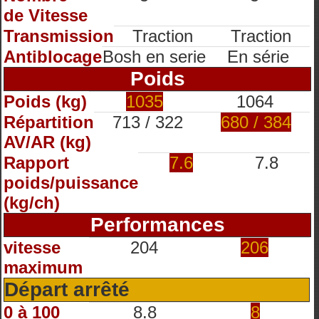
de Vitesse
Transmission
Traction
Traction
Antiblocage
Bosh en serie
En série
Poids
Poids (kg)
1035
1064
Répartition
713 / 322
680 / 384
AV/AR (kg)
Rapport
7.6
7.8
poids/puissance
(kg/ch)
Performances
vitesse
204
206
maximum
Départ arrêté
0 à 100
8.8
8