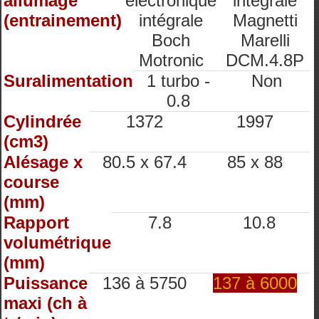
allumage
electronique
intégrale
(entrainement)
intégrale
Magnetti
Boch
Marelli
Motronic
DCM.4.8P
Suralimentation
1 turbo -
Non
0.8
Cylindrée
1372
1997
(cm3)
Alésage x
80.5 x 67.4
85 x 88
course
(mm)
Rapport
7.8
10.8
volumétrique
(mm)
Puissance
136 à 5750
137 à 6000
maxi (ch à