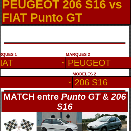
PEUGEOT 206 S16 vs
FIAT Punto GT
RQUES 1
MARQUES 2
MODELES 2
MATCH entre
Punto GT
&
206
S16