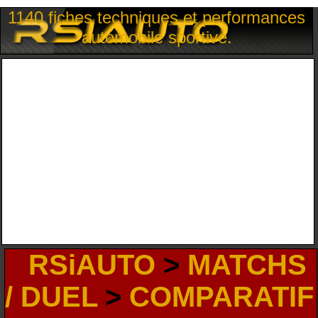
1140 fiches techniques et performances
automobile sportive.
RSiAUTO
>
MATCHS
/ DUEL
>
COMPARATIF