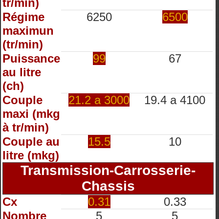
tr/min)
Régime
6250
6500
maximun
(tr/min)
Puissance
99
67
au litre
(ch)
Couple
21.2 a 3000
19.4 a 4100
maxi (mkg
à tr/min)
Couple au
15.5
10
litre (mkg)
Transmission-Carrosserie-
Chassis
Cx
0.31
0.33
Nombre
5
5