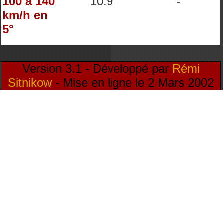
100 à 140
10.9
-
km/h en
5°
Version 3.1 - Développé par
Rémi
Sitnikow
- Mise en ligne le 2 Mars 2002