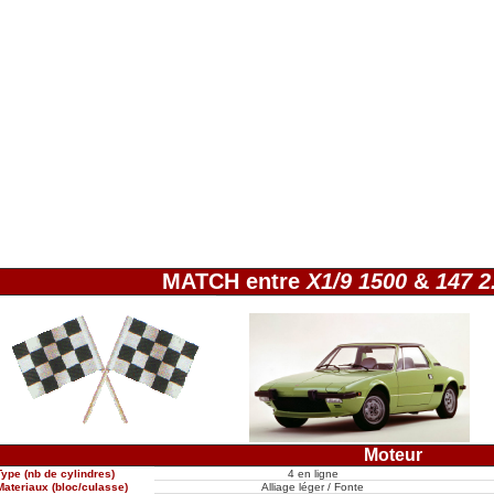
MATCH entre
X1/9 1500
&
147 2
Moteur
Type (nb de cylindres)
4 en ligne
Materiaux (bloc/culasse)
Alliage léger / Fonte