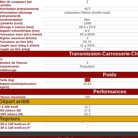
Nbre de soupapes par
2
cylindre
Distribution (entrainement)
ACT
Alimentation allumage
carburateur Weber double corps
(entrainement)
Suralimentation
Non
Cylindrée (cm3)
1498
Alésage x course (mm)
86.4 x 63.9
Rapport volumétrique (mm)
9,2
Puissance maxi (ch à tr/min)
85 à 6000
Régime maximun (tr/min)
0
Puissance au litre (ch)
56.74
Couple maxi (mkg à tr/min)
11 a 3200
Couple au litre (mkg)
7.34
Transmission-Carrosserie-Ch
Cx
Nombre de Vitesse
5
Transmission
Propulsion
Antiblocage
Poids
Poids (kg)
920
Rapport poids/puissance
10.82
(kg/ch)
Performances
vitesse maximum
180
Départ arrêté
0 à 100 km/h
11.7
400 mètres DA
17.8
1000 mètres DA
33.2
Reprises
100 à 140 km/h en 4°
-
100 à 140 km/h en 5°
-