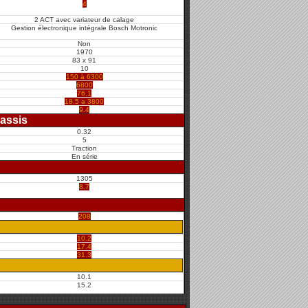
4
2 ACT avec variateur de calage
Gestion électronique intégrale Bosch Motronic
Non
1970
83 x 91
10
150 à 6300
6800
76.1
18.5 a 3800
9.4
assis
0.32
5
Traction
En série
1305
8.7
208
10.2
17.4
31.3
10.1
15.2