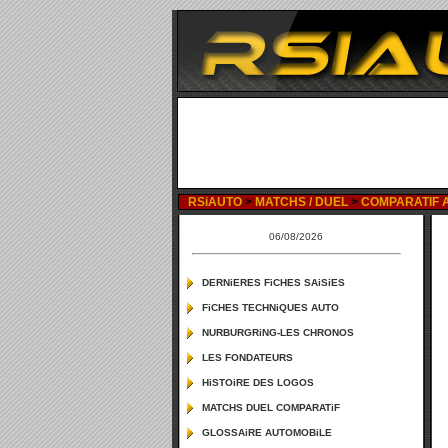
RSiAUTO
>
MATCHS / DUEL
>
COMPARATIF AL
06/08/2026
DERNiERES FiCHES SAiSiES
FiCHES TECHNiQUES AUTO
NURBURGRiNG-LES CHRONOS
LES FONDATEURS
HiSTOiRE DES LOGOS
MATCHS DUEL COMPARATiF
GLOSSAiRE AUTOMOBiLE