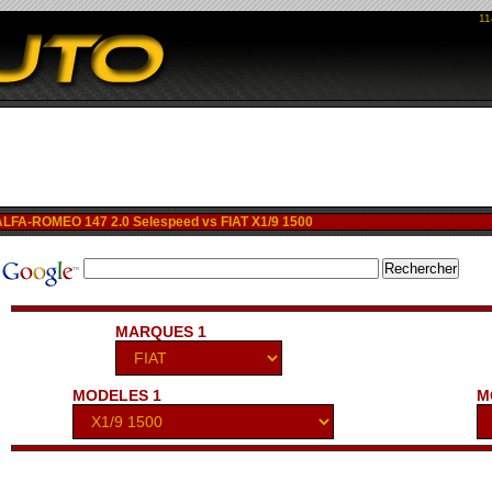
11
FA-ROMEO 147 2.0 Selespeed vs FIAT X1/9 1500
MARQUES 1
MODELES 1
M