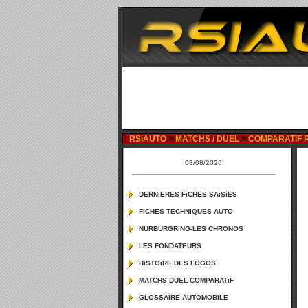
RSiAUTO
>
MATCHS / DUEL
>
COMPARATIF RE
08/08/2026
DERNiERES FiCHES SAiSiES
FiCHES TECHNiQUES AUTO
NURBURGRiNG-LES CHRONOS
LES FONDATEURS
HiSTOiRE DES LOGOS
MATCHS DUEL COMPARATiF
GLOSSAiRE AUTOMOBiLE