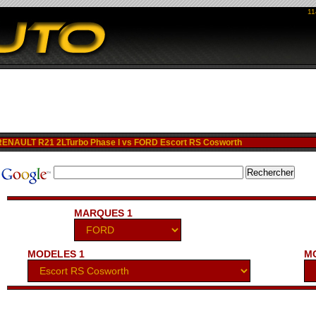
11
NAULT R21 2LTurbo Phase I vs FORD Escort RS Cosworth
MARQUES 1
MODELES 1
M