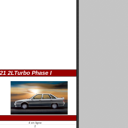
21 2LTurbo Phase I
4 en ligne
2