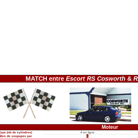
MATCH entre
Escort RS Cosworth
&
R
Moteur
Type (nb de cylindres)
4 en ligne
Nbre de soupapes par
4