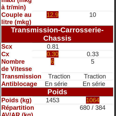
à tr/min)
Couple au
12.9
10
litre (mkg)
Transmission-Carrosserie-
Chassis
Scx
0.81
Cx
0.30
0.33
Nombre
6
5
de Vitesse
Transmission
Traction
Traction
Antiblocage
En série
En série
Poids
Poids (kg)
1453
1064
Répartition
680 / 384
AV/AR (kg)