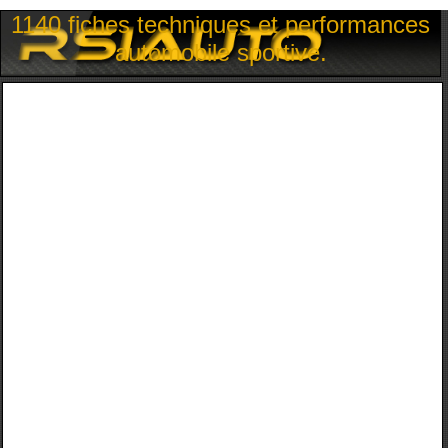
1140 fiches techniques et performances
automobile sportive.