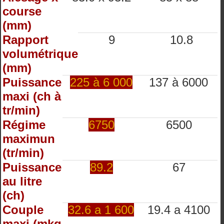
course
(mm)
Rapport
9
10.8
volumétrique
(mm)
Puissance
225 à 6 000
137 à 6000
maxi (ch à
tr/min)
Régime
6750
6500
maximun
(tr/min)
Puissance
89.2
67
au litre
(ch)
Couple
32.6 a 1 600
19.4 a 4100
maxi (mkg