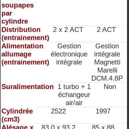
soupapes
par
cylindre
Distribution
2 x 2 ACT
2 ACT
(entrainement)
Alimentation
Gestion
Gestion
allumage
électronique
intégrale
(entrainement)
intégrale
Magnetti
Marelli
DCM.4.8P
Suralimentation
1 turbo + 1
Non
échangeur
air/air
Cylindrée
2522
1997
(cm3)
Alésage x
83.0 x 93.2
85 x 88