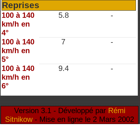
Reprises
100 à 140
5.8
-
km/h en
4°
100 à 140
7
-
km/h en
5°
100 à 140
9.4
-
km/h en
6°
Version 3.1 - Développé par
Rémi
Sitnikow
- Mise en ligne le 2 Mars 2002