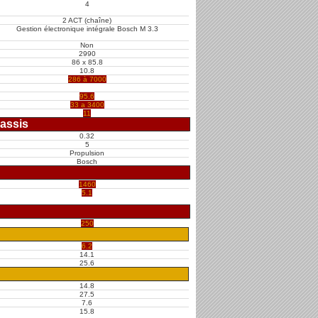
4
2 ACT (chaîne)
Gestion électronique intégrale Bosch M 3.3
Non
2990
86 x 85.8
10.8
286 à 7000
95.6
33 a 3400
11
assis
0.32
5
Propulsion
Bosch
1460
5.1
250
6.2
14.1
25.6
14.8
27.5
7.6
15.8