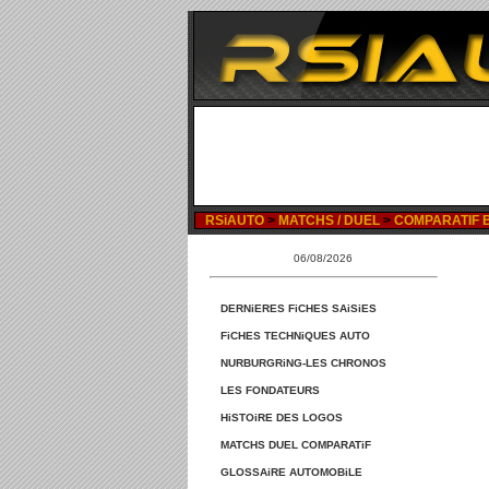
RSiAUTO
>
MATCHS / DUEL
>
COMPARATIF B
06/08/2026
DERNiERES FiCHES SAiSiES
FiCHES TECHNiQUES AUTO
NURBURGRiNG-LES CHRONOS
LES FONDATEURS
HiSTOiRE DES LOGOS
MATCHS DUEL COMPARATiF
GLOSSAiRE AUTOMOBiLE