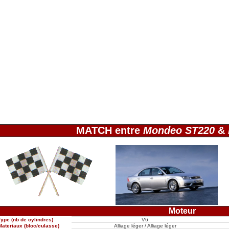
MATCH entre
Mondeo ST220
&
Moteur
Type (nb de cylindres)
V6
Materiaux (bloc/culasse)
Alliage léger / Alliage léger