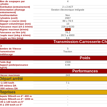
Nbre de soupapes par
4
cylindre
Distribution (entrainement)
2 x 2 ACT
Alimentation allumage
Gestion électronique intégrale
(entrainement)
Suralimentation
Non
Cylindrée (cm3)
2967
Alésage x course (mm)
89 x 79.5
Rapport volumétrique (mm)
10
Puissance maxi (ch à tr/min)
226 à 6150
Régime maximun (tr/min)
6900
Puissance au litre (ch)
76.2
Couple maxi (mkg à tr/min)
28.5 a 4900
Couple au litre (mkg)
9.6
Transmission-Carrosserie-Ch
Cx
Nombre de Vitesse
5
Transmission
Traction
Antiblocage
Poids
Poids (kg)
1506
Rapport poids/puissance
6.66
(kg/ch)
Performances
vitesse maximum
243
Départ arrêté
0 à 100 km/h
7.1
400 mètres DA
-
1000 mètres DA
-
Reprises
Depuis 50km/h en 4°: 400 m
-
Depuis 50km/h en 4°: 1000 m
-
100 à 140 km/h en 5°
-
80 à 150 km/h en 5°
-