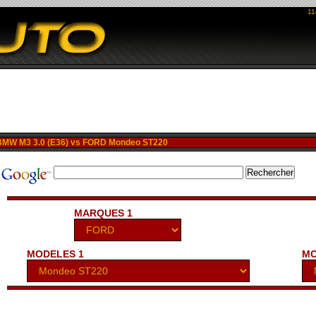
11
MW M3 3.0 (E36) vs FORD Mondeo ST220
MARQUES 1
MODELES 1
MO