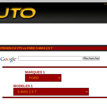
11
ITROEN C4 VTS vs FORD S-MAX 2.5 T
MARQUES 1
MODELES 1