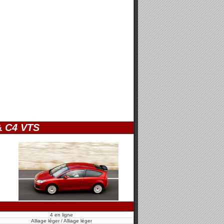
&
C4 VTS
4 en ligne
Alliage léger / Alliage léger