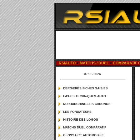
RSiAUTO
>
MATCHS / DUEL
>
COMPARATIF C
07/08/2026
DERNiERES FiCHES SAiSiES
FiCHES TECHNiQUES AUTO
NURBURGRiNG-LES CHRONOS
LES FONDATEURS
HiSTOiRE DES LOGOS
MATCHS DUEL COMPARATiF
GLOSSAiRE AUTOMOBiLE