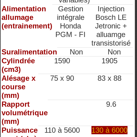
Alimentation
Gestion
Injection
allumage
intégrale
Bosch LE
(entrainement)
Honda
Jetronic +
PGM - FI
alluamge
transistorisé
Suralimentation
Non
Non
Cylindrée
1590
1905
(cm3)
Alésage x
75 x 90
83 x 88
course
(mm)
Rapport
9.6
volumétrique
(mm)
Puissance
110 à 5600
130 à 6000