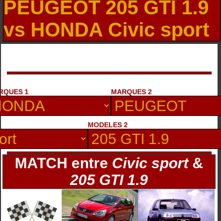
PEUGEOT 205 GTI 1.9
vs HONDA Civic sport
RQUES 1
MARQUES 2
MODELES 2
MATCH entre
Civic sport
&
205 GTI 1.9