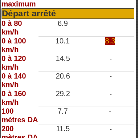
maximum
Départ arrêté
0 à 80
6.9
-
km/h
0 à 100
10.1
8.3
km/h
0 à 120
14.5
-
km/h
0 à 140
20.6
-
km/h
0 à 160
29.2
-
km/h
100
7.7
-
mètres DA
200
11.5
-
mètres DA