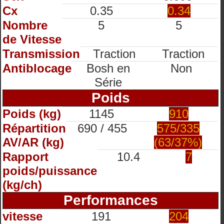
Cx
0.35
0.34
Nombre
5
5
de Vitesse
Transmission
Traction
Traction
Antiblocage
Bosh en
Non
Série
Poids
Poids (kg)
1145
910
Répartition
690 / 455
575/335
AV/AR (kg)
(63/37%)
Rapport
10.4
7
poids/puissance
(kg/ch)
Performances
vitesse
191
204