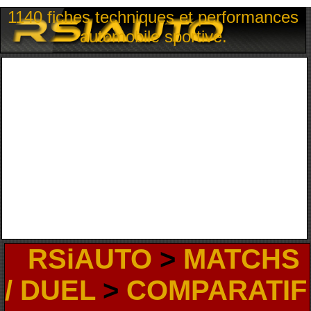
1140 fiches techniques et performances
automobile sportive.
RSiAUTO
>
MATCHS
/ DUEL
>
COMPARATIF