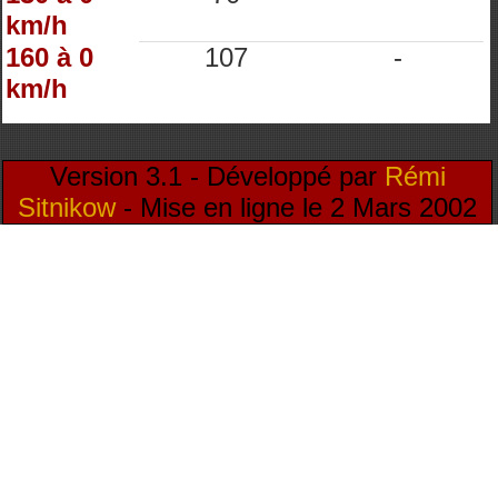
km/h
160 à 0
107
-
km/h
Version 3.1 - Développé par
Rémi
Sitnikow
- Mise en ligne le 2 Mars 2002