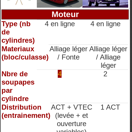
Moteur
Type (nb
4 en ligne
4 en ligne
de
cylindres)
Materiaux
Alliage léger
Alliage léger
(bloc/culasse)
/ Fonte
/ Alliage
léger
Nbre de
4
2
soupapes
par
cylindre
Distribution
ACT + VTEC
1 ACT
(entrainement)
(levée + et
ouverture
variables)