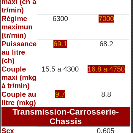
maxi (ch à
tr/min)
Régime
6300
7000
maximun
(tr/min)
Puissance
69.1
68.2
au litre
(ch)
Couple
15.5 a 4300
16.8 a 4750
maxi (mkg
à tr/min)
Couple au
9.7
8.8
litre (mkg)
Transmission-Carrosserie-
Chassis
Scx
0.605