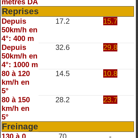
mètres DA
Reprises
Depuis
17.2
15.7
50km/h en
4°: 400 m
Depuis
32.6
29.8
50km/h en
4°: 1000 m
80 à 120
14.5
10.8
km/h en
5°
80 à 150
28.2
23.7
km/h en
5°
Freinage
130 à 0
70
-