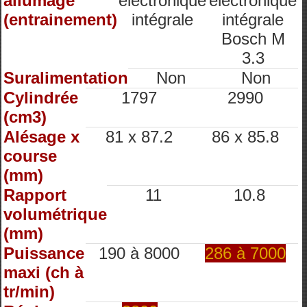
allumage
électronique
électronique
(entrainement)
intégrale
intégrale
Bosch M
3.3
Suralimentation
Non
Non
Cylindrée
1797
2990
(cm3)
Alésage x
81 x 87.2
86 x 85.8
course
(mm)
Rapport
11
10.8
volumétrique
(mm)
Puissance
190 à 8000
286 à 7000
maxi (ch à
tr/min)