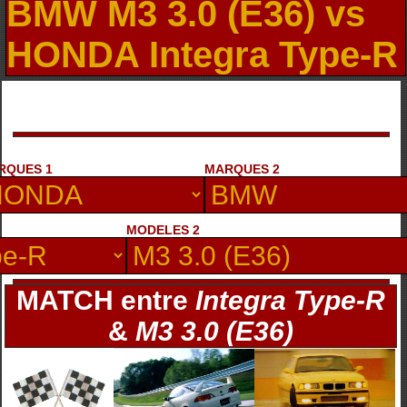
BMW M3 3.0 (E36) vs
HONDA Integra Type-R
RQUES 1
MARQUES 2
MODELES 2
MATCH entre
Integra Type-R
&
M3 3.0 (E36)