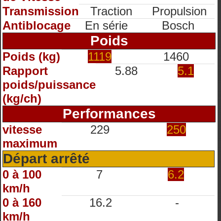
Transmission
Traction
Propulsion
Antiblocage
En série
Bosch
Poids
Poids (kg)
1119
1460
Rapport
5.88
5.1
poids/puissance
(kg/ch)
Performances
vitesse
229
250
maximum
Départ arrêté
0 à 100
7
6.2
km/h
0 à 160
16.2
-
km/h