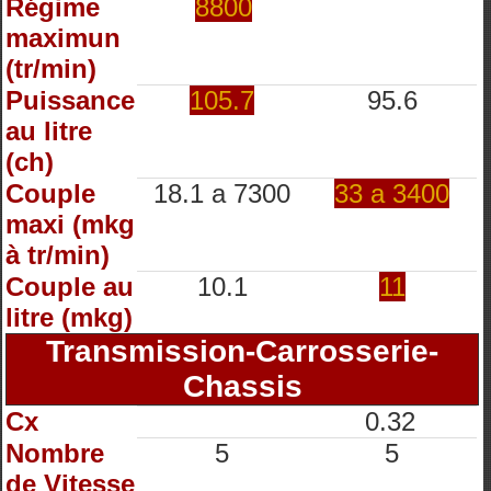
Régime
8800
maximun
(tr/min)
Puissance
105.7
95.6
au litre
(ch)
Couple
18.1 a 7300
33 a 3400
maxi (mkg
à tr/min)
Couple au
10.1
11
litre (mkg)
Transmission-Carrosserie-
Chassis
Cx
0.32
Nombre
5
5
de Vitesse