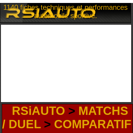
1140 fiches techniques et performances
automobile sportive.
RSiAUTO
>
MATCHS
/ DUEL
>
COMPARATIF