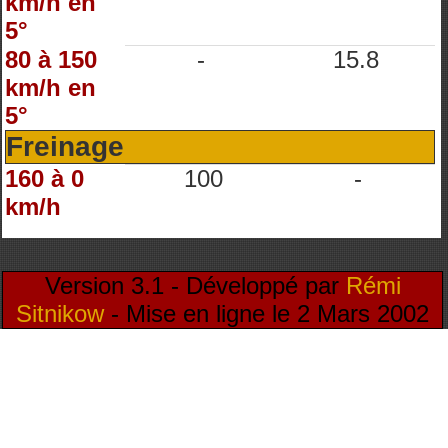
km/h en
5°
80 à 150
-
15.8
km/h en
5°
Freinage
160 à 0
100
-
km/h
Version 3.1 - Développé par
Rémi
Sitnikow
- Mise en ligne le 2 Mars 2002