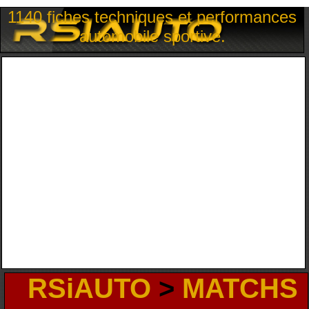
1140 fiches techniques et performances
automobile sportive.
RSiAUTO
>
MATCHS