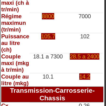
maxi (ch à
tr/min)
Régime
8800
7000
maximun
(tr/min)
Puissance
105.7
102
au litre
(ch)
Couple
18.1 a 7300
28.5 a 2400
maxi (mkg
à tr/min)
Couple au
10.1
14.2
litre (mkg)
Transmission-Carrosserie-
Chassis
Cx
0.26