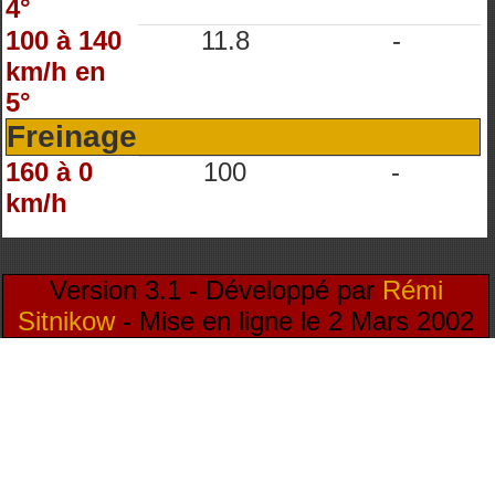
4°
100 à 140
11.8
-
km/h en
5°
Freinage
160 à 0
100
-
km/h
Version 3.1 - Développé par
Rémi
Sitnikow
- Mise en ligne le 2 Mars 2002