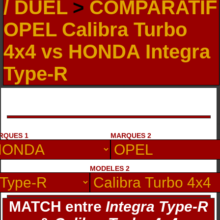
/ DUEL
>
COMPARATIF
OPEL Calibra Turbo
4x4 vs HONDA Integra
Type-R
RQUES 1
MARQUES 2
MODELES 2
MATCH entre
Integra Type-R