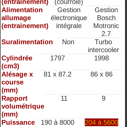
(entrainement)
(courroie)
Alimentation
Gestion
Gestion
allumage
électronique
Bosch
(entrainement)
intégrale
Motronic
2.7
Suralimentation
Non
Turbo
intercooler
Cylindrée
1797
1998
(cm3)
Alésage x
81 x 87.2
86 x 86
course
(mm)
Rapport
11
9
volumétrique
(mm)
Puissance
190 à 8000
204 à 5600