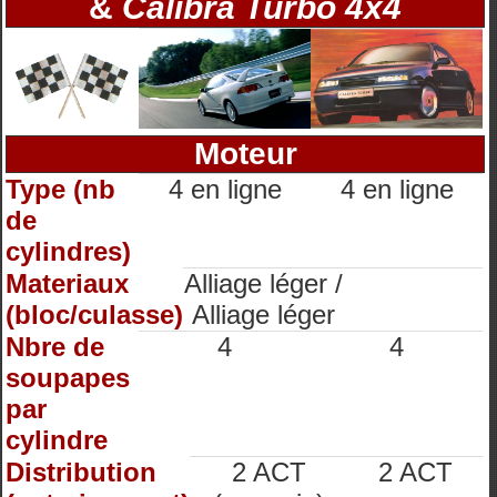
&
Calibra Turbo 4x4
Moteur
Type (nb
4 en ligne
4 en ligne
de
cylindres)
Materiaux
Alliage léger /
(bloc/culasse)
Alliage léger
Nbre de
4
4
soupapes
par
cylindre
Distribution
2 ACT
2 ACT