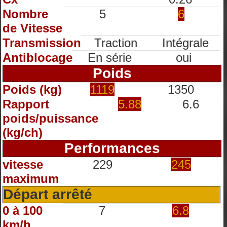
Nombre
5
6
de Vitesse
Transmission
Traction
Intégrale
Antiblocage
En série
oui
Poids
Poids (kg)
1119
1350
Rapport
5.88
6.6
poids/puissance
(kg/ch)
Performances
vitesse
229
245
maximum
Départ arrêté
0 à 100
7
6.8
km/h