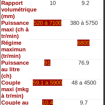
Rapport
10
9.2
volumétrique
(mm)
Puissance
520 à 7100
380 à 5750
maxi (ch à
tr/min)
Régime
6800
maximun
(tr/min)
Puissance
91
76.9
au litre
(ch)
Couple
59.1 a 5900
48 a 4500
maxi (mkg
à tr/min)
Couple au
10.4
9.7