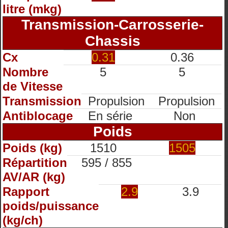
litre (mkg)
Transmission-Carrosserie-
Chassis
Cx
0.31
0.36
Nombre
5
5
de Vitesse
Transmission
Propulsion
Propulsion
Antiblocage
En série
Non
Poids
Poids (kg)
1510
1505
Répartition
595 / 855
AV/AR (kg)
Rapport
2.9
3.9
poids/puissance
(kg/ch)