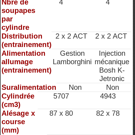
Nbre de
4
4
soupapes
par
cylindre
Distribution
2 x 2 ACT
2 x 2 ACT
(entrainement)
Alimentation
Gestion
Injection
allumage
Lamborghini
mécanique
(entrainement)
Bosh K-
Jetronic
Suralimentation
Non
Non
Cylindrée
5707
4943
(cm3)
Alésage x
87 x 80
82 x 78
course
(mm)