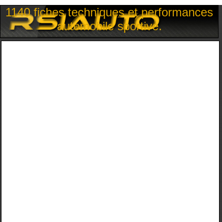
1140 fiches techniques et performances
automobile sportive.