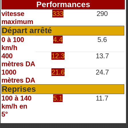
Performances
vitesse
333
290
maximum
Départ arrêté
0 à 100
4.4
5.6
km/h
400
12.3
13.7
mètres DA
1000
21.6
24.7
mètres DA
Reprises
100 à 140
5.1
11.7
km/h en
5°