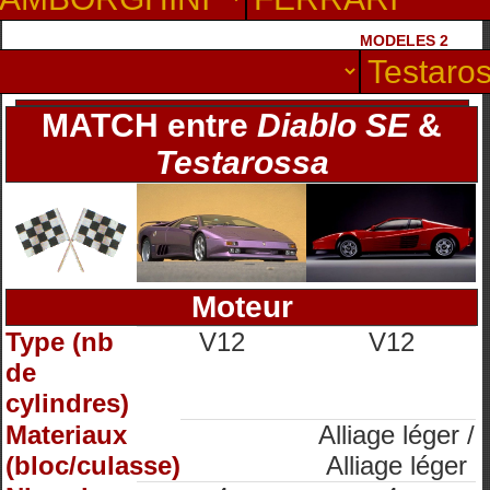
MODELES 2
MATCH entre
Diablo SE
&
Testarossa
Moteur
Type (nb
V12
V12
de
cylindres)
Materiaux
Alliage léger /
(bloc/culasse)
Alliage léger