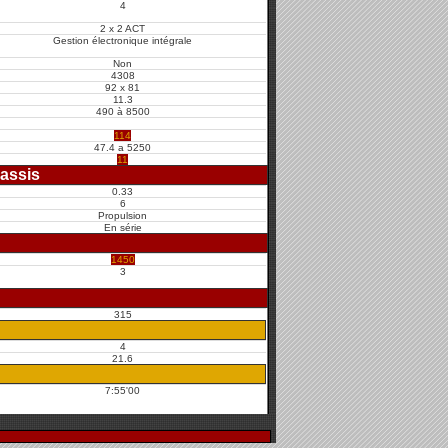
4
2 x 2 ACT
Gestion électronique intégrale
Non
4308
92 x 81
11.3
490 à 8500
114
47.4 a 5250
11
assis
0.33
6
Propulsion
En série
1450
3
315
4
21.6
7:55'00