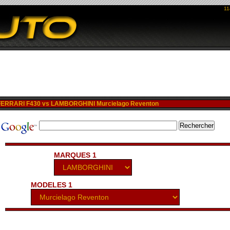
11
ERRARI F430 vs LAMBORGHINI Murcielago Reventon
MARQUES 1
MODELES 1