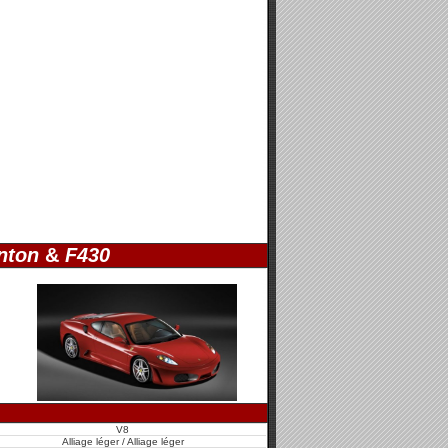
nton
&
F430
V8
Alliage léger / Alliage léger