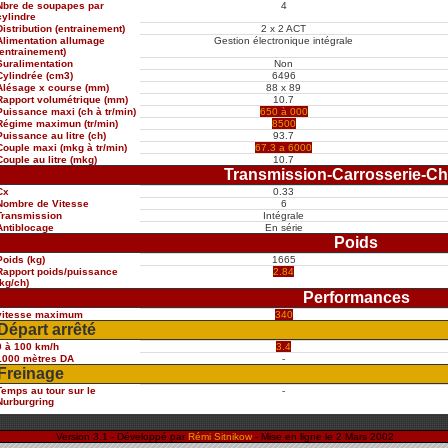
Nbre de soupapes par
4
cylindre
Distribution (entrainement)
2 x 2 ACT
Alimentation allumage
Gestion électronique intégrale
(entrainement)
Suralimentation
Non
Cylindrée (cm3)
6496
Alésage x course (mm)
88 x 89
Rapport volumétrique (mm)
10.7
Puissance maxi (ch à tr/min)
650 à 000
Régime maximun (tr/min)
8500
Puissance au litre (ch)
93.7
Couple maxi (mkg à tr/min)
67.3 a 6000
Couple au litre (mkg)
10.7
Transmission-Carrosserie-Ch
Cx
0.33
Nombre de Vitesse
6
Transmission
Intégrale
Antiblocage
En série
Poids
Poids (kg)
1665
Rapport poids/puissance
2.84
(kg/ch)
Performances
vitesse maximum
340
Départ arrêté
0 à 100 km/h
3.4
1000 mètres DA
-
Freinage
Temps au tour sur le
-
Nurburgring
Version 3.1 - Développé par
Rémi Sitnikow
- Mise en ligne le 2 Mars 2002