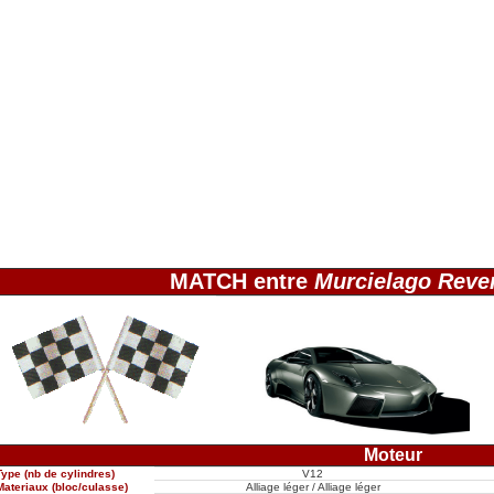
MATCH entre
Murcielago Reve
Moteur
Type (nb de cylindres)
V12
Materiaux (bloc/culasse)
Alliage léger / Alliage léger