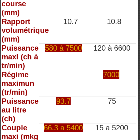
course
(mm)
Rapport
10.7
10.8
volumétrique
(mm)
Puissance
580 à 7500
120 à 6600
maxi (ch à
tr/min)
Régime
7000
maximun
(tr/min)
Puissance
93.7
75
au litre
(ch)
Couple
66.3 a 5400
15 a 5200
maxi (mkg