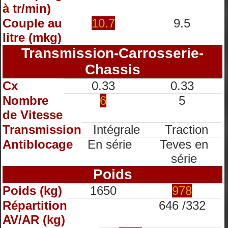
à tr/min)
Couple au
10.7
9.5
litre (mkg)
Transmission-Carrosserie-
Chassis
Cx
0.33
0.33
Nombre
6
5
de Vitesse
Transmission
Intégrale
Traction
Antiblocage
En série
Teves en
série
Poids
Poids (kg)
1650
978
Répartition
646 /332
AV/AR (kg)