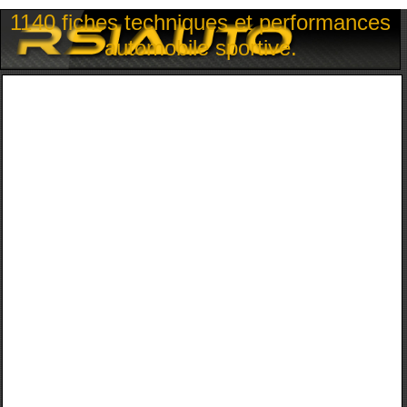
1140 fiches techniques et performances
automobile sportive.