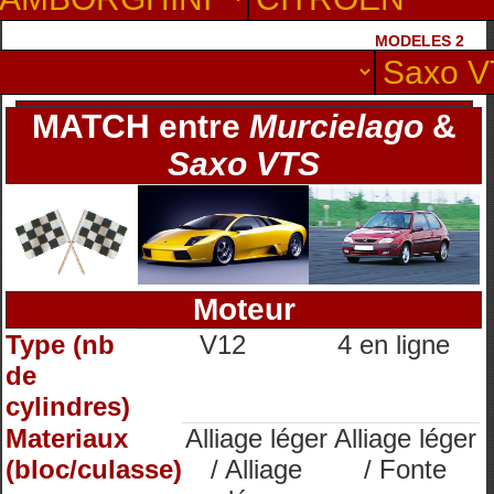
MODELES 2
MATCH entre
Murcielago
&
Saxo VTS
Moteur
Type (nb
V12
4 en ligne
de
cylindres)
Materiaux
Alliage léger
Alliage léger
(bloc/culasse)
/ Alliage
/ Fonte