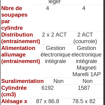
léger
Nbre de
4
4
soupapes
par
cylindre
Distribution
2 x 2 ACT
2 ACT
(entrainement)
(courroie)
Alimentation
Gestion
Gestion
allumage
électronique
electronique
(entrainement)
intégrale
intégrale
Magneti
Marelli 1AP
Suralimentation
Non
Non
Cylindrée
6192
1587
(cm3)
Alésage x
87 x 86.8
78.5 x 82