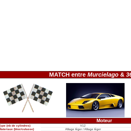
MATCH entre
Murcielago
&
3
Moteur
Type (nb de cylindres)
V12
Materiaux (bloc/culasse)
Alliage léger / Alliage léger