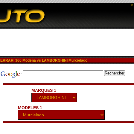
11
ERRARI 360 Modena vs LAMBORGHINI Murcielago
MARQUES 1
MODELES 1