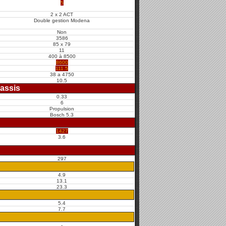
5
2 x 2 ACT
Double gestion Modena
Non
3586
85 x 79
11
400 à 8500
8600
111.5
38 a 4750
10.5
assis
0.33
6
Propulsion
Bosch 5.3
1427
3.6
297
4.9
13.1
23.3
5.4
7.7
-