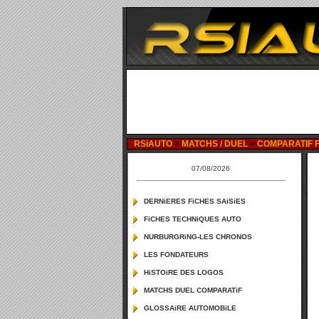
RSiAUTO
>
MATCHS / DUEL
>
COMPARATIF F
07/08/2026
DERNiERES FiCHES SAiSiES
FiCHES TECHNiQUES AUTO
NURBURGRiNG-LES CHRONOS
LES FONDATEURS
HiSTOiRE DES LOGOS
MATCHS DUEL COMPARATiF
GLOSSAiRE AUTOMOBiLE