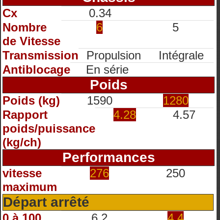
Cx
0.34
Nombre
6
5
de Vitesse
Transmission
Propulsion
Intégrale
Antiblocage
En série
Poids
Poids (kg)
1590
1280
Rapport
4.28
4.57
poids/puissance
(kg/ch)
Performances
vitesse
276
250
maximum
Départ arrêté
0 à 100
6.2
4.4