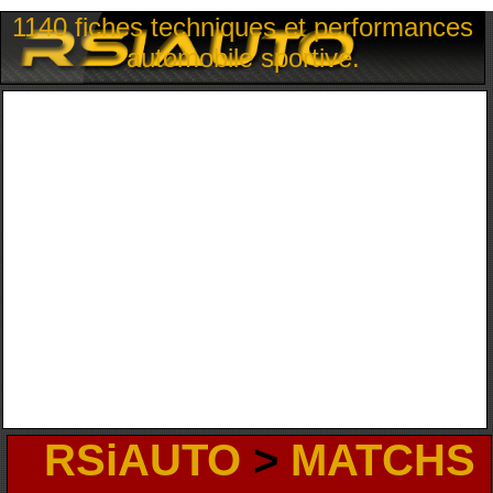
1140 fiches techniques et performances
automobile sportive.
RSiAUTO
>
MATCHS