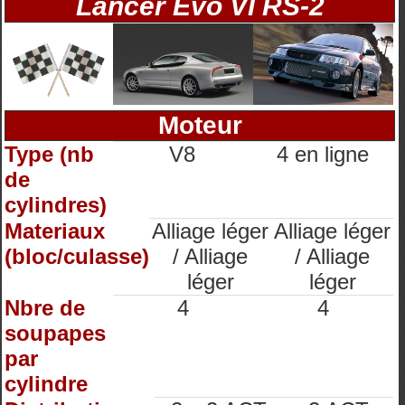
Lancer Evo VI RS-2
Moteur
Type (nb
V8
4 en ligne
de
cylindres)
Materiaux
Alliage léger
Alliage léger
(bloc/culasse)
/ Alliage
/ Alliage
léger
léger
Nbre de
4
4
soupapes
par
cylindre