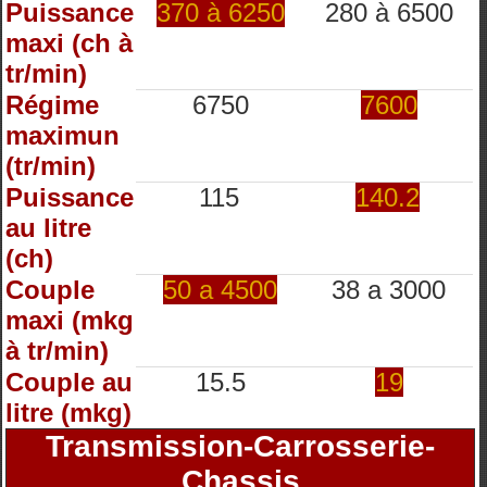
Puissance
370 à 6250
280 à 6500
maxi (ch à
tr/min)
Régime
6750
7600
maximun
(tr/min)
Puissance
115
140.2
au litre
(ch)
Couple
50 a 4500
38 a 3000
maxi (mkg
à tr/min)
Couple au
15.5
19
litre (mkg)
Transmission-Carrosserie-
Chassis