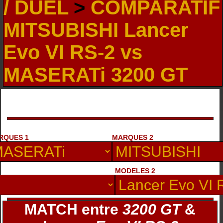
/ DUEL
>
COMPARATIF
MITSUBISHI Lancer
Evo VI RS-2 vs
MASERATi 3200 GT
RQUES 1
MARQUES 2
MODELES 2
MATCH entre
3200 GT
&