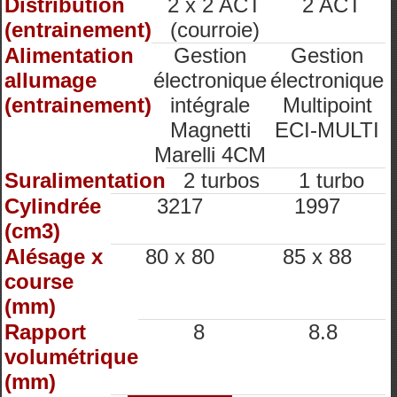
Distribution
2 x 2 ACT
2 ACT
(entrainement)
(courroie)
Alimentation
Gestion
Gestion
allumage
électronique
électronique
(entrainement)
intégrale
Multipoint
Magnetti
ECI-MULTI
Marelli 4CM
Suralimentation
2 turbos
1 turbo
Cylindrée
3217
1997
(cm3)
Alésage x
80 x 80
85 x 88
course
(mm)
Rapport
8
8.8
volumétrique
(mm)