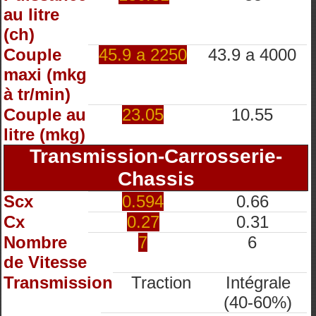
au litre
(ch)
Couple
45.9 a 2250
43.9 a 4000
maxi (mkg
à tr/min)
Couple au
23.05
10.55
litre (mkg)
Transmission-Carrosserie-
Chassis
Scx
0.594
0.66
Cx
0.27
0.31
Nombre
7
6
de Vitesse
Transmission
Traction
Intégrale
(40-60%)