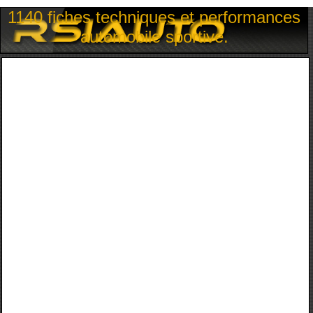
1140 fiches techniques et performances
automobile sportive.