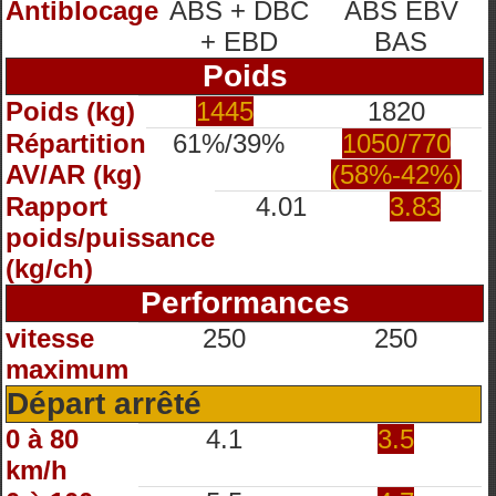
Antiblocage
ABS + DBC
ABS EBV
+ EBD
BAS
Poids
Poids (kg)
1445
1820
Répartition
61%/39%
1050/770
AV/AR (kg)
(58%-42%)
Rapport
4.01
3.83
poids/puissance
(kg/ch)
Performances
vitesse
250
250
maximum
Départ arrêté
0 à 80
4.1
3.5
km/h