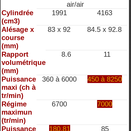
air/air
Cylindrée
1991
4163
(cm3)
Alésage x
83 x 92
84.5 x 92.8
course
(mm)
Rapport
8.6
11
volumétrique
(mm)
Puissance
360 à 6000
450 à 8250
maxi (ch à
tr/min)
Régime
6700
7000
maximun
(tr/min)
Puissance
180.81
85