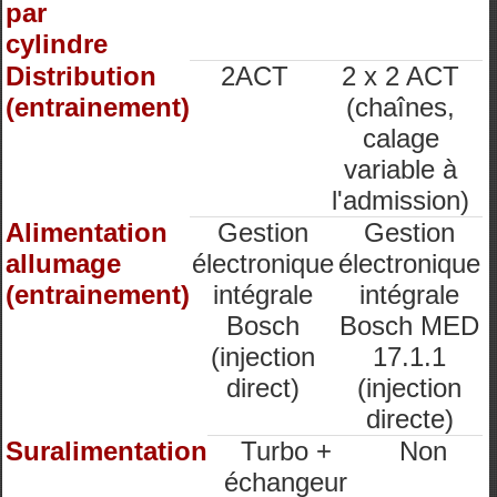
par
cylindre
Distribution
2ACT
2 x 2 ACT
(entrainement)
(chaînes,
calage
variable à
l'admission)
Alimentation
Gestion
Gestion
allumage
électronique
électronique
(entrainement)
intégrale
intégrale
Bosch
Bosch MED
(injection
17.1.1
direct)
(injection
directe)
Suralimentation
Turbo +
Non
échangeur