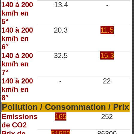
140 à 200
13.4
-
km/h en
5°
140 à 200
20.3
11.5
km/h en
6°
140 à 200
32.5
15.3
km/h en
7°
140 à 200
-
22
km/h en
8°
Pollution / Consommation / Prix
Emissions
165
252
de CO2
Prix de
51900
86300